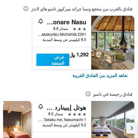
فنادق بالقرب من منتجع وسبا جراند ميركيور ناسو هاي لاندز
Hoshino Resorts Risonare Nasu
3 نجوم
ممتاز 8.6
2301 Takakuotsu Michishita, ناسو, اليابان
6.0 كيلومتر عن وسط المدينة
1,292 ﷼
عرض
الصفقة
شاهد المزيد من الفنادق القريبة
فنادق رخيصة في ناسو
هوتل إيبينارد ناسو
4 نجوم
ممتاز 8.5
1 Takaku-hei, Nasumachi, ناسو, اليابان
9.2 كيلومتر عن وسط المدينة