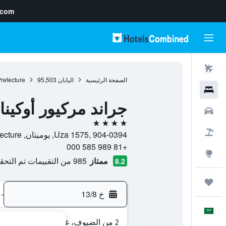
.com
رحلات طيران
الصفحة الرئيسية
اليابان
95,503
refecture
فنادق
جراند مركيور أوكيناو
سيارات
4 نجوم
حزم العروض
Uza 1575, 904-0394, يوميتان, Okinawa Prefecture, اليابان
+81 989 585 000
استكشاف
ممتاز
985 من التقييمات تم التحقق منها
8.2
رحلات
خ 13/8
-
العَرَبِيَّة
2 من الضيوف، غرفة واحدة