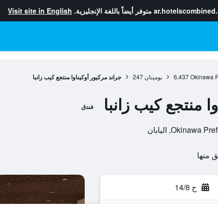
ar.hotelscombined
متوفر أيضاً باللغة الإنجليزية.
Visit site in English
Okinawa P
6,437
يوميتان
247
جراند مركيور أوكيناوا منتجع كيب زانبا
ا منتجع كيب زانبا
فندق
ج 14/8