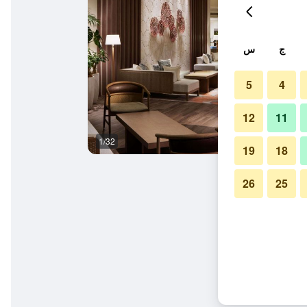
ج
س
5
4
12
11
1/32
غرفة نوم
19
18
26
25
يب زانبا