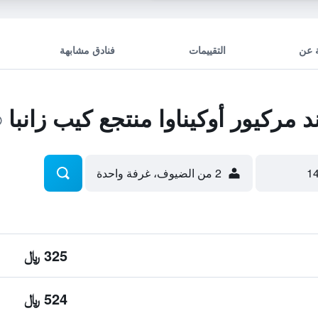
 عن
التقييمات
فنادق مشابهة
ركيور أوكيناوا منتجع كيب زانبا
2 من الضيوف، غرفة واحدة
325 ﷼
524 ﷼