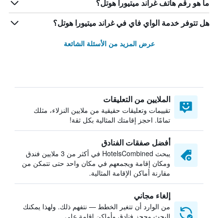
ما هو رقم هاتف غراند ميتيورا هوتل؟
هل تتوفر خدمة الواي فاي في غراند ميتيورا هوتل؟
عرض المزيد من الأسئلة الشائعة
الملايين من التعليقات
تقييمات وتعليقات حقيقية من ملايين النزلاء، مثلك
تمامًا. احجز إقامتك المثالية بكل ثقة!
أفضل صفقات الفنادق
يبحث HotelsCombined في أكثر من 3 ملايين فندق
ومكان إقامة ويجمعهم في مكان واحد حتى تتمكن من
مقارنة أماكن الإقامة المثالية.
إلغاء مجاني
من الوارد أن تتغير الخطط — نتفهم ذلك. ولهذا يمكنك
البحث وحجز فنادق وأماكن إقامة على