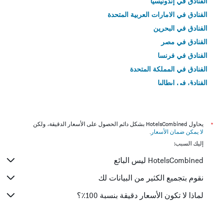
الفنادق في إندونيسيا
الفنادق في الامارات العربية المتحدة
الفنادق في البحرين
الفنادق في مصر
الفنادق في فرنسا
الفنادق في المملكة المتحدة
الفنادق في إيطاليا
الفنادق في تايلاند
*
يحاول HotelsCombined بشكل دائم الحصول على الأسعار الدقيقة، ولكن
لا يمكن ضمان الأسعار
.
إليك السبب:
HotelsCombined ليس البائع
نقوم بتجميع الكثير من البيانات لك
لماذا لا تكون الأسعار دقيقة بنسبة 100٪؟