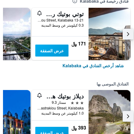
فنادق رخيصة في Kalabaka
توتي بوتيك روومز
13-21 Ramou Street, Kalabaka, اليونان
0.3 كيلومتر عن وسط المدينة
171 ﷼
عرض الصفقة
شاهد أرخص الفنادق في Kalabaka
الفنادق الموصى بها
ديلاز بوتيك هوتل
3 نجوم
ممتاز 9.3
Kalambakas-Kastrakiou Street, Kalabaka, اليونان
1.0 كيلومتر عن وسط المدينة
393 ﷼
عرض الصفقة