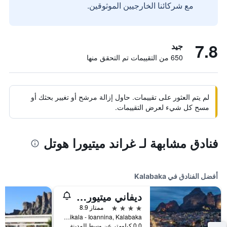
مع شركائنا الخارجيين الموثوقين.
7.8
جيد
650 من التقييمات تم التحقق منها
لم يتم العثور على تقييمات. حاول إزالة مرشح أو تغيير بحثك أو
مسح كل شيء لعرض التقييمات.
فنادق مشابهة لـ غراند ميتيورا هوتل
أفضل الفنادق في Kalabaka
ديفاني ميتيورا هوتل
4 نجوم
ممتاز 8.9
National Rd, Trikala - Ioannina, Kalabaka, اليونان
0.0 كيلومتر عن وسط المدينة