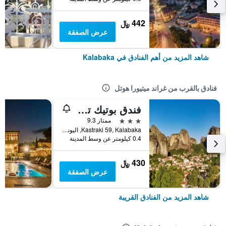
442 ﷼
عرض الصفقة
شاهد المزيد من أهم الفنادق في Kalabaka
فنادق بالقرب من غراند ميتيورا هوتل
فندق بوتيك تسيكلي ميتيورا - مناسب للبالغين
3 نجوم
ممتاز 9.3
Kastraki 59, Kalabaka, اليونان
0.4 كيلومتر عن وسط المدينة
430 ﷼
عرض الصفقة
شاهد المزيد من الفنادق القريبة