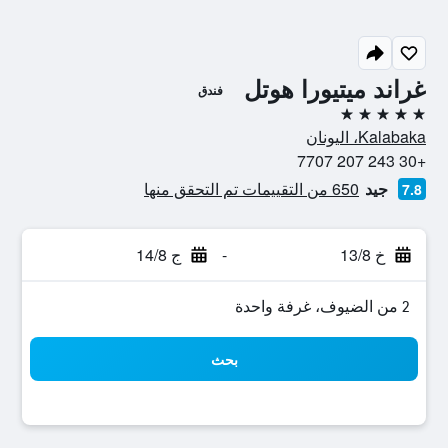
غراند ميتيورا هوتل
فندق
5 نجوم
Kalabaka، اليونان
+30 243 207 7707
جيد
650 من التقييمات تم التحقق منها
7.8
خ 13/8
-
ج 14/8
2 من الضيوف، غرفة واحدة
بحث