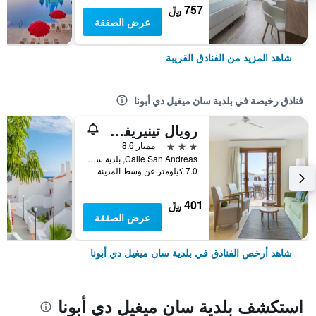
757 ﷼
عرض الصفقة
شاهد المزيد من الفنادق القريبة
فنادق رخيصة في بلدية سان ميغيل دي أبونا
رويال تينيريفي كونتري كلوب من منتجعات دايموند
3 نجوم
ممتاز 8.6
Calle San Andreas, بلدية سان ميغيل دي أبونا, تنريف, أسبانيا
7.0 كيلومتر عن وسط المدينة
401 ﷼
عرض الصفقة
شاهد أرخص الفنادق في بلدية سان ميغيل دي أبونا
استكشف بلدية سان ميغيل دي أبونا