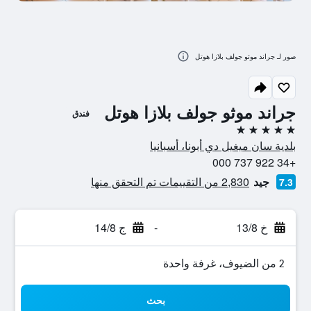
صور لـ جراند موثو جولف بلازا هوتل
جراند موثو جولف بلازا هوتل
فندق
5 نجوم
بلدية سان ميغيل دي أبونا، أسبانيا
+34 922 737 000
جيد
2,830 من التقييمات تم التحقق منها
7.3
خ 13/8
-
ج 14/8
2 من الضيوف، غرفة واحدة
بحث