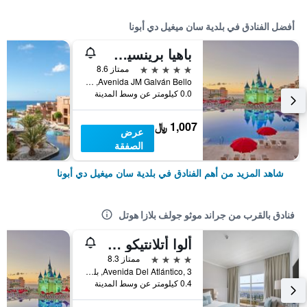
أفضل الفنادق في بلدية سان ميغيل دي أبونا
باهيا برينسيب إكسبلور فانتاسيا - عامامل جميع الخدمات
5 نجوم
ممتاز 8.6
Avenida JM Galván Bello, بلدية سان ميغيل دي أبونا, تنريف, أسبانيا
0.0 كيلومتر عن وسط المدينة
1,007 ﷼
عرض
الصفقة
شاهد المزيد من أهم الفنادق في بلدية سان ميغيل دي أبونا
فنادق بالقرب من جراند موثو جولف بلازا هوتل
ألوا أتلانتيكو جولف – عامشامل جميع الخدمات
4 نجوم
ممتاز 8.3
Avenida Del Atlántico, 3, بلدية سان ميغيل دي أبونا, تنريف, أسبانيا
0.4 كيلومتر عن وسط المدينة