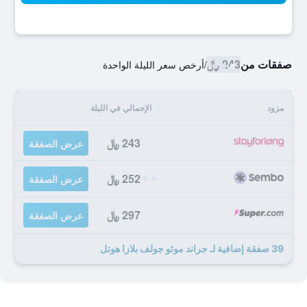
صفقات من
243 ﷼
/
أرخص سعر الليلة الواحدة
مزود
الإجمالي في الليلة
243 ﷼
عرض الصفقة
252 ﷼
عرض الصفقة
297 ﷼
عرض الصفقة
39 صفقة إضافية لـ جراند موثو جولف بلازا هوتل