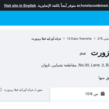
ar.hotelscombined
متوفر أيضاً باللغة الإنجليزية.
Visit site in English
يايي
276
Dapu Township
19
جراند أوركيد فيلا ريزورت
يزورت
فندق
N, مقاطعة تشيايي, تايوان
صور لـ جراند أوركيد فيلا ريزورت
س 15/8