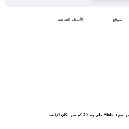
الموقع
الأسئلة الشائعة
تقع Grand Orchid Resort Villa في Liugui وتوفر حديقة، ويتميز مكان الإقامة بحوض استحمام سبا وحوض استحمام ساخن، تقع Alishan على بعد 40 كم من مكان الإقامة.