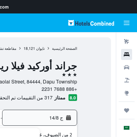
.com
رحلات طيران
الصفحة الرئيسية
تايوان
18,121
مقاطعة تش
فنادق
جراند أوركيد فيلا ر
سيارات
3 نجوم
حزم العروض
o.30, Lane. 2, Baolai Street, 84444, Dapu Township
+886 7688 2231
استكشاف
ممتاز
317 من التقييمات تم التحقق منها
8.0
رحلات
ج 14/8
-
العَرَبِيَّة
2 من الضيوف، غرفة واحدة