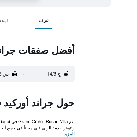
غرف
لمحة
أفضل صفقات جراند 
ج 14/8
-
س 15/8
حول جراند أوركيد ف
وتتوفر خدمة الواي فاي مجاناً في جميع أنحا
المزيد