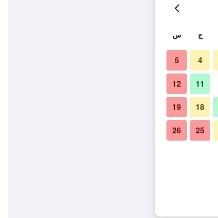
ج
س
5
4
12
11
19
18
26
25