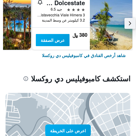
Hotel Dolcestate
4 نجوم
جيد 6.5
Contrada Pistavecchia Viale Himera 3, كامبوفيليس دي روكسلا, صقلية, إيطاليا
3.2 كيلومتر عن وسط المدينة
380 ﷼
عرض الصفقة
شاهد أرخص الفنادق في كامبوفيليس دي روكسلا
استكشف كامبوفيليس دي روكسلا
اعرض على الخريطة