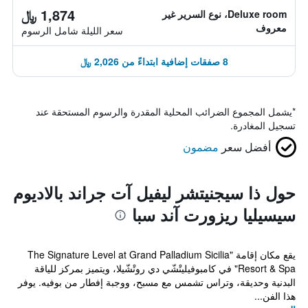
1,874 ﷼
Deluxe room، نوع السرير غير
معروف
سعر الليلة شامل الرسوم
8 صفقات إضافية ابتداءً من 2,026 ﷼
*
يشمل المجموع الضرائب المحلية المقدرة والرسوم المستحقة عند
تسجيل المغادرة.
أفضل سعر
مضمون
حول ذا سيجنيتشر ليفيل آت جراند بالاديوم
سيسيليا ريزورت آند سبا
يقع مكان إقامة "The Signature Level at Grand Palladium Sicilia
Resort & Spa" في كامبوفيليتْشّي دي روتْشّيلا، ويتميز بمركز للياقة
البدنية وحديقة، وتراس تشمس مع مسبح، ووجبة إفطار من بوفيه. يوفر
هذا الفن...