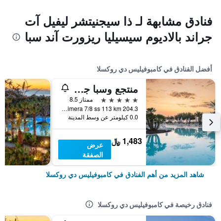
فنادق مشابهة لـ ذا سيجنيتشر ليفيل آت
جراند بالاديوم سيسيليا ريزورت آند سبا
أفضل الفنادق في كامبوفيليس دي روكسلا
منتجع وسبا جراند بالاديوم في صقلية
5 نجوم
ممتاز 8.5
Viale Himera 7/8 ss 113 km 204.3, كامبوفيليس دي روكسلا, صقلية, إيطاليا
0.0 كيلومتر عن وسط المدينة
1,483 ﷼
عرض
الصفقة
شاهد المزيد من أهم الفنادق في كامبوفيليس دي روكسلا
فنادق رخيصة في كامبوفيليس دي روكسلا