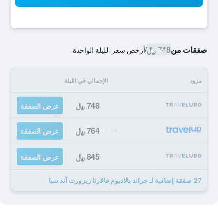
صفقات من
748 ﷼
/
أرخص سعر الليلة الواحدة
مزود
الإجمالي في الليلة
748 ﷼
عرض الصفقة
764 ﷼
عرض الصفقة
845 ﷼
عرض الصفقة
27 صفقة إضافية لـ جراند بالاديوم فالارتا ريزورت آند سبا