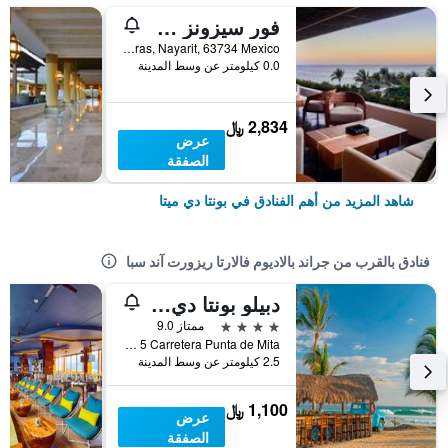
فور سيزونز ريزورت بونتا ميتا
Punta Mita, Bahía de Banderas, Nayarit, 63734 Mexico, بونتا دي ميتا, ولاية ناياريت, المكسيك
0.0 كيلومتر عن وسط المدينة
2,834 ﷼
عرض
الصفقة
شاهد المزيد من أهم الفنادق في بونتا دي ميتا
فنادق بالقرب من جراند بالاديوم فالارتا ريزورت آند سبا
دبيلو بونتا دي ميتا
4 نجوم
ممتاز 9.0
Km 8 5 Carretera Punta de Mita, بونتا دي ميتا, ولاية ناياريت, المكسيك
2.5 كيلومتر عن وسط المدينة
1,100 ﷼
عرض
الصفقة