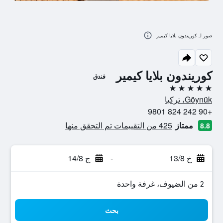
صور لـ كوريندون بلايا كيمير
كوريندون بلايا كيمير
فندق
5 نجوم
Göynük، تركيا
+90 242 824 9801
ممتاز
425 من التقييمات تم التحقق منها
8.8
خ 13/8
-
ج 14/8
2 من الضيوف، غرفة واحدة
بحث