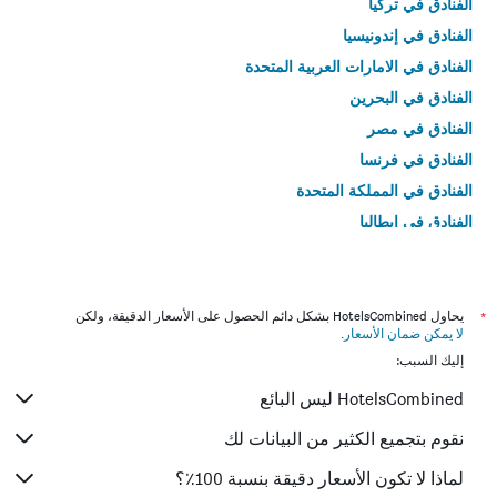
الفنادق في تركيا
الفنادق في إندونيسيا
الفنادق في الامارات العربية المتحدة
الفنادق في البحرين
الفنادق في مصر
الفنادق في فرنسا
الفنادق في المملكة المتحدة
الفنادق في إيطاليا
الفنادق في تايلاند
*
يحاول HotelsCombined بشكل دائم الحصول على الأسعار الدقيقة، ولكن
لا يمكن ضمان الأسعار
.
إليك السبب:
HotelsCombined ليس البائع
نقوم بتجميع الكثير من البيانات لك
لماذا لا تكون الأسعار دقيقة بنسبة 100٪؟