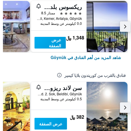
ريكسوس بلديبي - أدالت فنل - ذا لاند أوف ليجندز أسيس
5 نجوم
ممتاز 8.5
Göynük Mahallesi, Baskomutan Atatürk Caddesi No:67, Beldibi Mevkii, Kemer, Antalya, Göynük, تركيا
0.0 كيلومتر عن وسط المدينة
1,348 ﷼
عرض
الصفقة
شاهد المزيد من أهم الفنادق في Göynük
فنادق بالقرب من كوريندون بلايا كيمير
سن لاند ريزورت بلديبي - شرمامل جميع الخدمات
Ciftcesmeler Mevkii, Ataturk Cad. 2. Sok, Beldibi, Göynük, تركيا
0.5 كيلومتر عن وسط المدينة
382 ﷼
عرض الصفقة