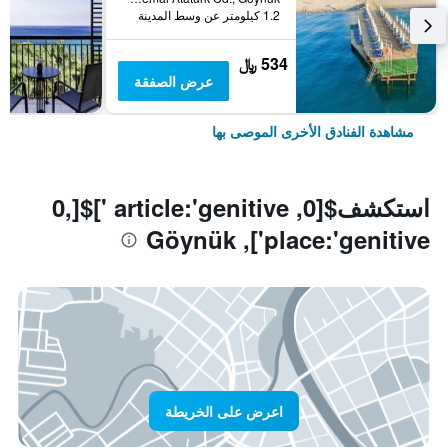
1.2 كيلومتر عن وسط المدينة
534 ﷼
عرض الصفقة
مشاهدة الفنادق الأخرى الموصى بها
استكشف$[0, article:'genitive ']$[0,
place:'genitive'], Göynük
اعرض على الخريطة