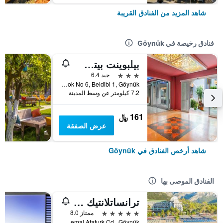
شاهد المزيد من الفنادق القريبة
فنادق رخيصة في Göynük
بيلبوينت بيتش هوتل
3 نجوم
جيد 6.4
Ataturk Cad 18. Sok No 6, Beldibi 1, Göynük, تركيا
7.2 كيلومتر عن وسط المدينة
161 ﷼
عرض الصفقة
شاهد أرخص الفنادق في Göynük
الفنادق الموصى بها
ترانساتلانتيك هوتل آند سبا - اولتر سعر امل جميع الخدمات
5 نجوم
ممتاز 8.0
Goynuk Mah G. Mustafa Kemal Ataturk Cd., Göynük, تركيا