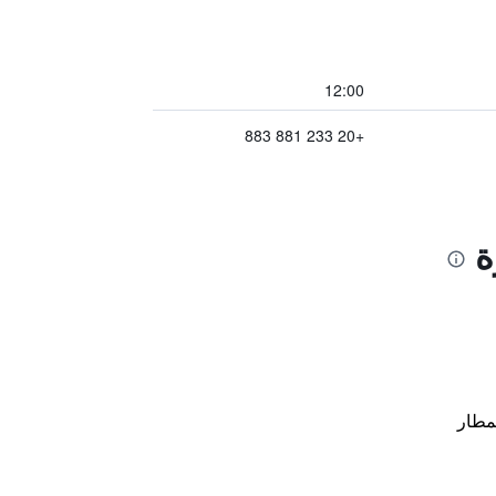
12:00
+20 233 881 883
ة
مطار