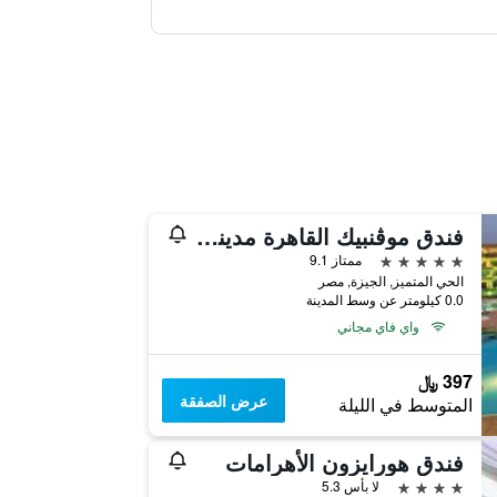
فندق موڤنبيك القاهرة مدينة الإعلام
5 نجوم
ممتاز 9.1
الحي المتميز, الجيزة, مصر
0.0 كيلومتر عن وسط المدينة
واي فاي مجاني
397 ﷼
عرض الصفقة
المتوسط في الليلة
فندق هورايزون الأهرامات
4 نجوم
لا بأس 5.3