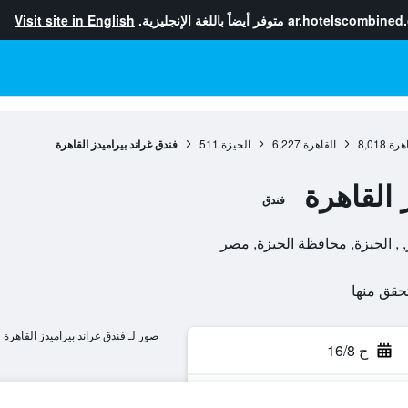
ar.hotelscombined
متوفر أيضاً باللغة الإنجليزية.
Visit site in English
هرة
8,018
القاهرة
6,227
الجيزة
511
فندق غراند بيراميدز القاهرة
 القاهرة
فندق
صور لـ فندق غراند بيراميدز القاهرة
ح 16/8