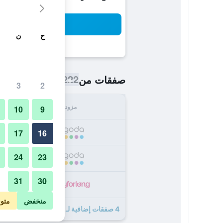
بح
ح
ن
222 ﷼
صفقات من
/
أرخص سعر اللي
3
2
مزود
الإجما
10
9
222
17
16
24
23
296
31
30
389
منخفض
متو
4 صفقات إضافية لـ فندق غراند بيراميدز القاهرة