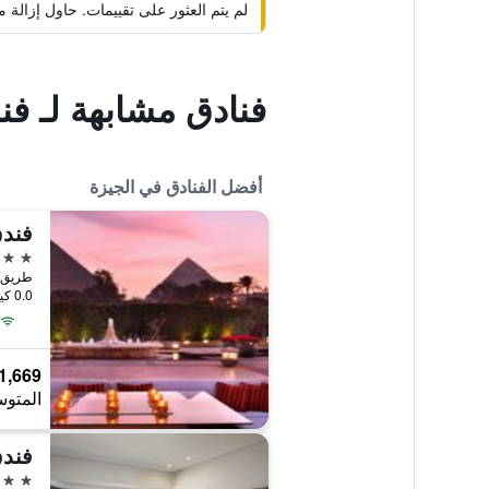
لم يتم العثور على تقييمات. حاول إزال
فنادق مشابهة لـ فن
أفضل الفنادق في الجيزة
5 نجوم
طريق ا
0.0 كيلومتر عن وسط المدينة
1,669 ﷼
المتوس
5 نجوم