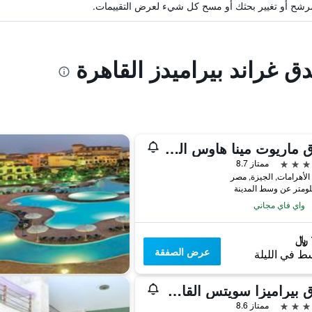
ة مرشح أو تغيير بحثك أو مسح كل شيء لعرض التقييمات.
دق غراند بيراميدز القاهرة
فندق ماريوت مينا هاوس القاهرة
ممتاز 8.7
لأهرامات, الجيزة, مصر
واي فاي مجاني
عرض الصفقة
ط في الليلة
فندق بيراميزا سويتس القاهرة
ممتاز 8.6