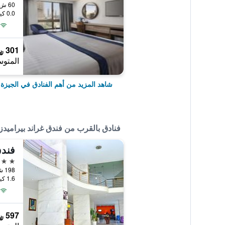
60 ش الجيزة الدقى, الجيزة, مصر
0.0 كيلومتر عن وسط المدينة
301 ﷼
المتوس
شاهد المزيد من أهم الفنادق في الجيزة
فنادق بالقرب من فندق غراند بيراميدز 
فندق
4 نجوم
198 شارع الهرم، الجيزة, الجيزة, مصر
1.6 كيلومتر عن وسط المدينة
597 ﷼