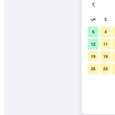
ج
س
5
4
12
11
19
18
26
25