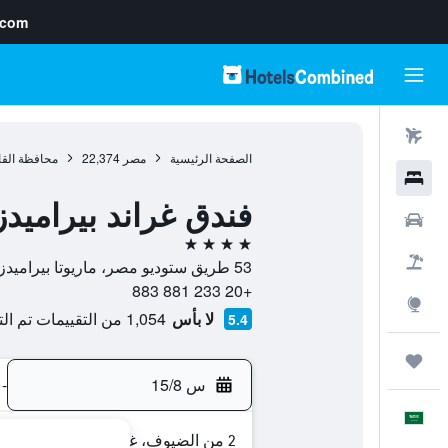
.com
رحلات طيران
الصفحة الرئيسية
مصر
22,374
محافظة القا
فنادق
فندق غراند بيراميدز
سيارات
4 نجوم
حزم العروض
53 طريق ستوديو مصر، ماريوتا بيراميدز, , الجيزة, محافظة الجيزة, مصر
+20 233 881 883
استكشاف
لا بأس
1,054 من التقييمات تم التحقق منها
5.4
رحلات
س 15/8
-
العَرَبِيَّة
2 من الضيوف، غرفة واحدة