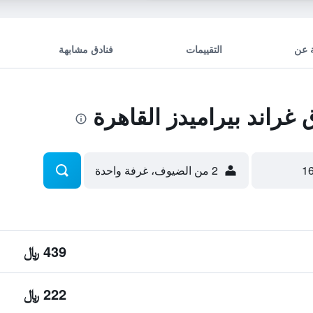
 عن
التقييمات
فنادق مشابهة
راند بيراميدز القاهرة
2 من الضيوف، غرفة واحدة
439 ﷼
222 ﷼