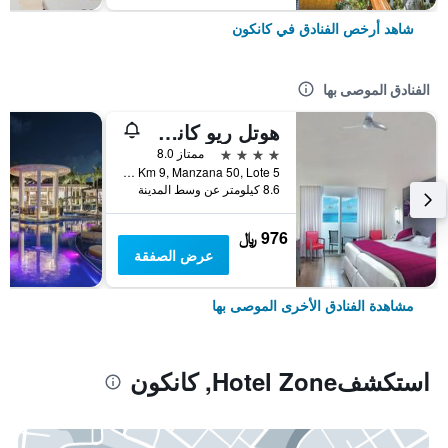
شاهد أرخص الفنادق في كانكون
الفنادق الموصى بها
هوتل ريو كانكون - لدالتس ٔونلي -سشامامل جميع الخدمات
4 نجوم
ممتاز 8.0
Blvd Kukulcan, Km 9, Manzana 50, Lote 5, كانكون, ولاية كينتانا رو, المكسيك
8.6 كيلومتر عن وسط المدينة
976 ﷼
عرض الصفقة
مشاهدة الفنادق الأخرى الموصى بها
استكشفHotel Zone, كانكون