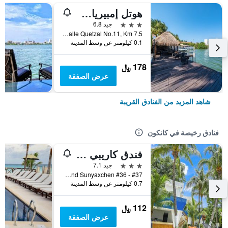
هوتل إمبيريال لاجونا فاراندا
3 نجوم
جيد 6.8
Calle Quetzal No.11, Km 7.5, كانكون, ولاية كينتانا رو, المكسيك
0.1 كيلومتر عن وسط المدينة
178 ﷼
عرض الصفقة
شاهد المزيد من الفنادق القريبة
فنادق رخيصة في كانكون
فندق كاريبي انترناسيونال كانكون
3 نجوم
جيد 7.1
Av. Yaxchilan And Sunyaxchen #36 - #37, كانكون, ولاية كينتانا رو, المكسيك
0.7 كيلومتر عن وسط المدينة
112 ﷼
عرض الصفقة