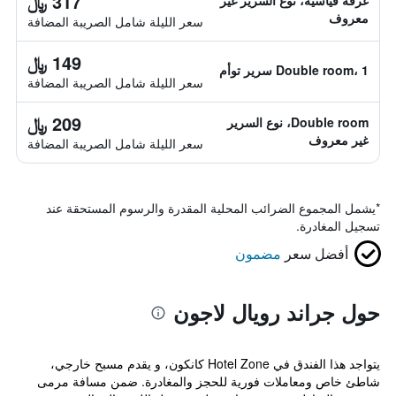
317 ﷼
غرفة قياسية، نوع السرير غير
معروف
سعر الليلة شامل الصريبة المضافة
149 ﷼
Double room، 1 سرير توأم
سعر الليلة شامل الصريبة المضافة
209 ﷼
Double room، نوع السرير
غير معروف
سعر الليلة شامل الصريبة المضافة
*
يشمل المجموع الضرائب المحلية المقدرة والرسوم المستحقة عند
تسجيل المغادرة.
أفضل سعر
مضمون
حول جراند رويال لاجون
يتواجد هذا الفندق في Hotel Zone كانكون، و يقدم مسبح خارجي،
شاطئ خاص ومعاملات فورية للحجز والمغادرة. ضمن مسافة مرمى