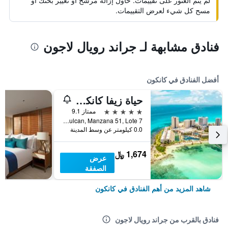
لم يتم العثور على تقييمات. حاول إزالة مرشح أو تغيير بحثك أو
مسح كل شيء لعرض التقييمات.
فنادق مشابهة لـ جراند رويال لاجون
أفضل الفنادق في كانكون
حياة زيفا كانكون - بسعر شامل جميع الخدمات
5 نجوم
ممتاز 9.1
Blvd. Kukulcan, Manzana 51, Lote 7, كانكون, ولاية كينتانا رو, المكسيك
0.0 كيلومتر عن وسط المدينة
1,674 ﷼
عرض
الصفقة
شاهد المزيد من أهم الفنادق في كانكون
فنادق بالقرب من جراند رويال لاجون