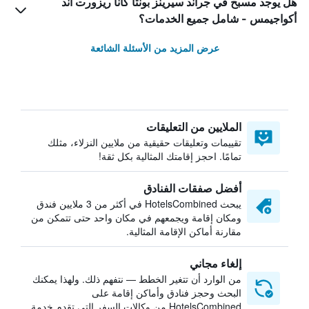
هل يوجد مسبح في جراند سيرينز بونتا كانا ريزورت آند
أكواجيمس - شامل جميع الخدمات؟
عرض المزيد من الأسئلة الشائعة
الملايين من التعليقات
تقييمات وتعليقات حقيقية من ملايين النزلاء، مثلك
تمامًا. احجز إقامتك المثالية بكل ثقة!
أفضل صفقات الفنادق
يبحث HotelsCombined في أكثر من 3 ملايين فندق
ومكان إقامة ويجمعهم في مكان واحد حتى تتمكن من
مقارنة أماكن الإقامة المثالية.
إلغاء مجاني
من الوارد أن تتغير الخطط — نتفهم ذلك. ولهذا يمكنك
البحث وحجز فنادق وأماكن إقامة على
HotelsCombined من وكالات السفر التي تقدم خدمة