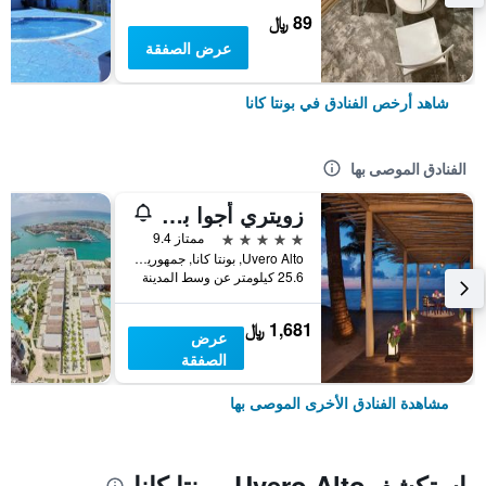
89 ﷼
عرض الصفقة
شاهد أرخص الفنادق في بونتا كانا
الفنادق الموصى بها
زويتري أجوا بونتا كانا - بسعر يشمل جميع الخدمات
5 نجوم
ممتاز 9.4
Uvero Alto, بونتا كانا, جمهورية الدومينيكان
25.6 كيلومتر عن وسط المدينة
1,681 ﷼
عرض
الصفقة
مشاهدة الفنادق الأخرى الموصى بها
استكشفUvero Alto, بونتا كانا