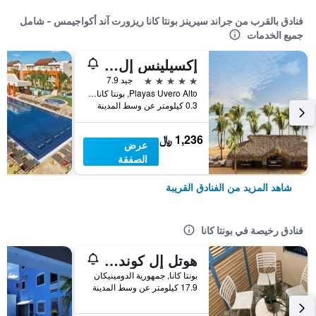
فنادق بالقرب من جراند سيرينز بونتا كانا ريزورت آند أكواجيمس - شامل
جميع الخدمات
إكسيلينس إل كارمن - ألدالتس أونل ٔول جميع كلخدمات
5 نجوم
جيد 7.9
Playas Uvero Alto, بونتا كانا, جمهورية الدومينيكان
0.3 كيلومتر عن وسط المدينة
1,236 ﷼
عرض
الصفقة
شاهد المزيد من الفنادق القريبة
فنادق رخيصة في بونتا كانا
هوتل إل كوندي دي فيلا روزا
بونتا كانا, جمهورية الدومينيكان
17.9 كيلومتر عن وسط المدينة