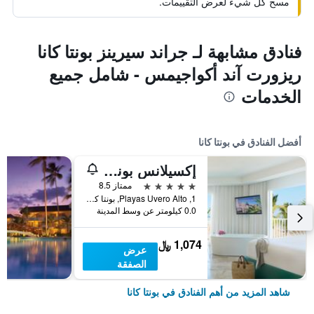
مسح كل شيء لعرض التقييمات.
فنادق مشابهة لـ جراند سيرينز بونتا كانا
ريزورت آند أكواجيمس - شامل جميع
الخدمات
أفضل الفنادق في بونتا كانا
إكسيلانس بونتا كانا - للبالغين فقط وبسعر يشمل جميع الخدمات
5 نجوم
ممتاز 8.5
1, Playas Uvero Alto, بونتا كانا, جمهورية الدومينيكان
0.0 كيلومتر عن وسط المدينة
1,074 ﷼
عرض
الصفقة
شاهد المزيد من أهم الفنادق في بونتا كانا