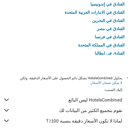
الفنادق في إندونيسيا
الفنادق في الامارات العربية المتحدة
الفنادق في البحرين
الفنادق في مصر
الفنادق في فرنسا
الفنادق في المملكة المتحدة
الفنادق في إيطاليا
الفنادق في تايلاند
*
يحاول HotelsCombined بشكل دائم الحصول على الأسعار الدقيقة، ولكن
لا يمكن ضمان الأسعار
.
إليك السبب:
HotelsCombined ليس البائع
نقوم بتجميع الكثير من البيانات لك
لماذا لا تكون الأسعار دقيقة بنسبة 100٪؟