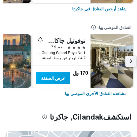
شاهد أرخص الفنادق في جاكرتا
الفنادق الموصى بها
نوفوتيل جاكارتا مانغا دوا سكوير
4 نجوم
جيد 7.9
Jalan Gunung Sahari Raya No 1, جاكرتا, إندونيسيا
4.7 كيلومتر عن وسط المدينة
170 ﷼
عرض الصفقة
مشاهدة الفنادق الأخرى الموصى بها
استكشفCilandak, جاكرتا