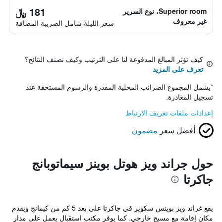
181 ﷼
Superior room، نوع السرير
غير معروف
سعر الليلة شامل الصريبة المضافة
كيف تؤثر المبالغ المدفوعة لنا على الترتيب وكيف نصنف النتائج؟
تعرف على المزيد
*
يشمل المجموع الضرائب المحلية المقدرة والرسوم المستحقة عند
تسجيل المغادرة.
إعدادات ملفات تعريف الارتباط
أفضل سعر
مضمون
حول جراند ويز هوتل بوينز سيماتوبانج
جاكرتا
يقع غراند ويز بوينس سكوير في جاكرتا على بعد 5 كم من كيمانج ويقدم
مكان إقامة مع مسبح خارجي. كما يوفر مكتب استقبال يعمل على مدار