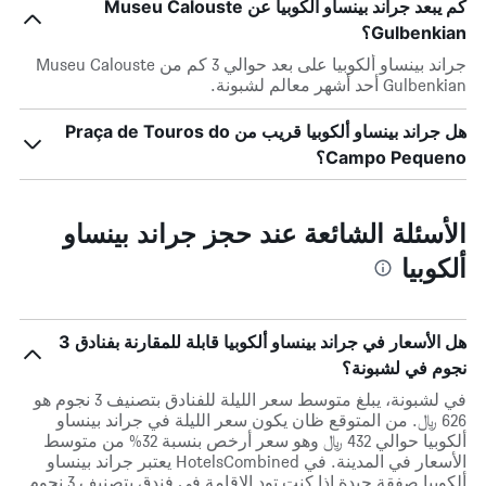
كم يبعد جراند بينساو ألكوبيا عن Museu Calouste
Gulbenkian؟
جراند بينساو ألكوبيا على بعد حوالي 3 كم من Museu Calouste
Gulbenkian أحد أشهر معالم لشبونة.
هل جراند بينساو ألكوبيا قريب من Praça de Touros do
Campo Pequeno؟
الأسئلة الشائعة عند حجز جراند بينساو
ألكوبيا
هل الأسعار في جراند بينساو ألكوبيا قابلة للمقارنة بفنادق 3
نجوم في لشبونة؟
في لشبونة، يبلغ متوسط ​​سعر الليلة للفنادق بتصنيف 3 نجوم هو
626 ﷼. من المتوقع ظان يكون سعر الليلة في جراند بينساو
ألكوبيا حوالي 432 ﷼ وهو سعر أرخص بنسبة 32% من متوسط
الأسعار في المدينة. في HotelsCombined يعتبر جراند بينساو
ألكوبيا صفقة جيدة إذا كنت تود الإقامة في فندق بتصنيف 3 نجوم