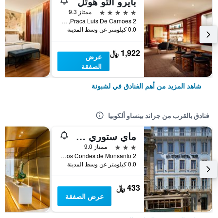
بايرو ألتو هوتل
5 نجوم
ممتاز 9.3
Praca Luis De Camoes 2, لشبونة, محافظة لشبونة, البرتغال
0.0 كيلومتر عن وسط المدينة
1,922 ﷼
عرض
الصفقة
شاهد المزيد من أهم الفنادق في لشبونة
فنادق بالقرب من جراند بينساو ألكوبيا
ماي ستوري هوتل تيجو
3 نجوم
ممتاز 9.0
Rua Dos Condes de Monsanto 2, لشبونة, محافظة لشبونة, البرتغال
0.0 كيلومتر عن وسط المدينة
433 ﷼
عرض الصفقة