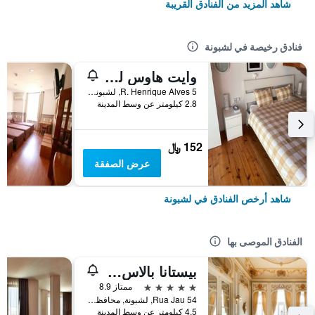
شاهد المزيد من الفنادق القريبة
فنادق رخيصة في لشبونة
وايت هاوس ليزبون هوستل
R. Henrique Alves 5, لشبونة, محافظة لشبونة, البرتغال
2.8 كيلومتر عن وسط المدينة
152 ﷼
عرض الصفقة
شاهد أرخص الفنادق في لشبونة
الفنادق الموصى بها
بيستانا بالاس ليسبوا هوتل آند ناشونال مونومنت - ذا ليدينج هوتلز أوف ذا وورلد
5 نجوم
ممتاز 8.9
Rua Jau 54, لشبونة, محافظة لشبونة, البرتغال
4.5 كيلومتر عن وسط المدينة