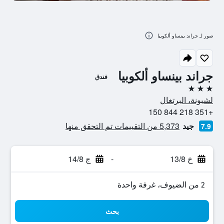
صور لـ جراند بينساو ألكوبيا
جراند بينساو ألكوبيا
فندق
3 نجوم
لشبونة، البرتغال
+351 218 844 150
جيد
5,373 من التقييمات تم التحقق منها
7.9
خ 13/8
-
ج 14/8
2 من الضيوف، غرفة واحدة
بحث