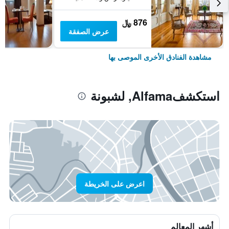
876 ﷼
عرض الصفقة
مشاهدة الفنادق الأخرى الموصى بها
استكشفAlfama, لشبونة
اعرض على الخريطة
أشهر المعالم