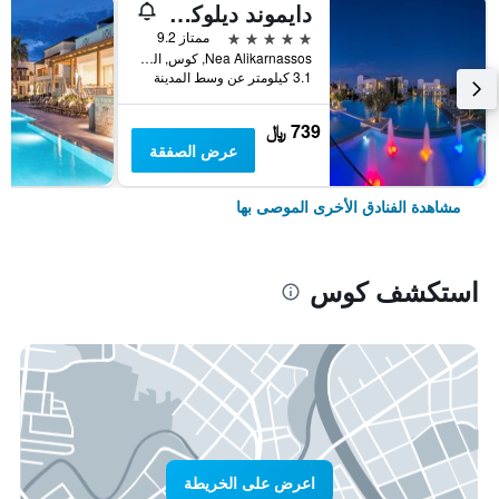
دايموند ديلوكس هوتل ويلنيس آند سبا - للبالغين فقط
5 نجوم
ممتاز 9.2
Nea Alikarnassos, كوس, اليونان
3.1 كيلومتر عن وسط المدينة
739 ﷼
عرض الصفقة
مشاهدة الفنادق الأخرى الموصى بها
استكشف كوس
اعرض على الخريطة