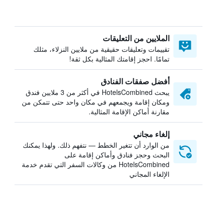
الملايين من التعليقات
تقييمات وتعليقات حقيقية من ملايين النزلاء، مثلك
تمامًا. احجز إقامتك المثالية بكل ثقة!
أفضل صفقات الفنادق
يبحث HotelsCombined في أكثر من 3 ملايين فندق
ومكان إقامة ويجمعهم في مكان واحد حتى تتمكن من
مقارنة أماكن الإقامة المثالية.
إلغاء مجاني
من الوارد أن تتغير الخطط — نتفهم ذلك. ولهذا يمكنك
البحث وحجز فنادق وأماكن إقامة على
HotelsCombined من وكالات السفر التي تقدم خدمة
الإلغاء المجاني