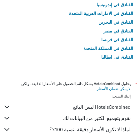
الفنادق في إندونيسيا
الفنادق في الامارات العربية المتحدة
الفنادق في البحرين
الفنادق في مصر
الفنادق في فرنسا
الفنادق في المملكة المتحدة
الفنادق في إيطاليا
الفنادق في تايلاند
*
يحاول HotelsCombined بشكل دائم الحصول على الأسعار الدقيقة، ولكن
لا يمكن ضمان الأسعار
.
إليك السبب:
HotelsCombined ليس البائع
نقوم بتجميع الكثير من البيانات لك
لماذا لا تكون الأسعار دقيقة بنسبة 100٪؟