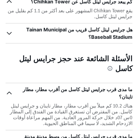
كم يبعد جرايس ليتل كاسل عن Chihkan Tower؟
يقع Chihkan Tower المشهور على بعد أكثر من 1.1 كم بقليل من
جرايس ليتل كاسل.
هل جرايس ليتل كاسل قريب من Tainan Municipal
Baseball Stadium؟
الأسئلة الشائعة عند حجز جرايس ليتل
كاسل
ما مدى قرب جرايس ليتل كاسل من أقرب مطار، مطار
تاينان؟
هناك 10.2 كم ميلاً بين أقرب مطار، مطار تاينان و جرايس ليتل
كاسل. من المفترض أن تستغرق القيادة من الفندق إلى المطار
0س 07د خلال حركة المرور العادية. من المهم مراعاة أوقات
الازدحام الشديد، لا سيما في المناطق الحيوية.
ما مدى قرب جرايس ليتل كاسل من وسط مدينة مدينة