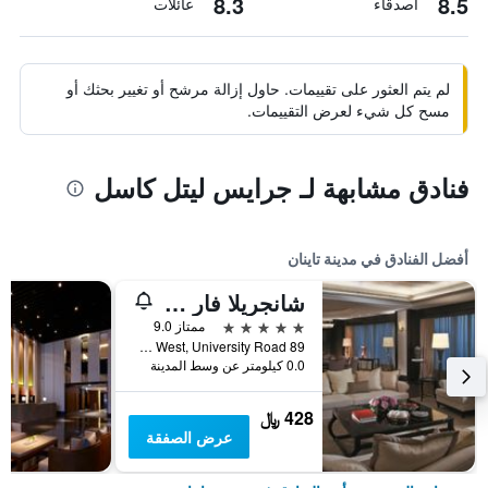
8.3
8.5
أصدقاء
عائلات
لم يتم العثور على تقييمات. حاول إزالة مرشح أو تغيير بحثك أو
مسح كل شيء لعرض التقييمات.
فنادق مشابهة لـ جرايس ليتل كاسل
أفضل الفنادق في مدينة تاينان
شانجريلا فار إيسترن تاينان
5 نجوم
ممتاز 9.0
89 Section West, University Road, مدينة تاينان, تايوان
0.0 كيلومتر عن وسط المدينة
428 ﷼
عرض الصفقة