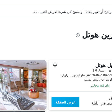
ة مرشح أو تغيير بحثك أو مسح كل شيء لعرض التقييمات.
رين هوتل
يل هوتل
ممتاز 8.0
Av. Castelo B, ساو لويس, البرازيل
واي فاي مجاني
عرض الصفقة
ط في الليلة