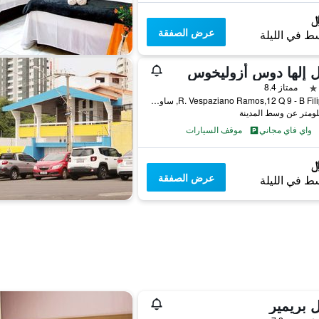
عرض الصفقة
ط في الليلة
 إلها دوس أزوليخوس
ممتاز 8.4
R. Vespaziano Ramos,12 Q 9 - B Filipinho, ساو لويس, البرازيل
واي فاي مجاني
موقف السيارات
عرض الصفقة
ط في الليلة
 بريمير