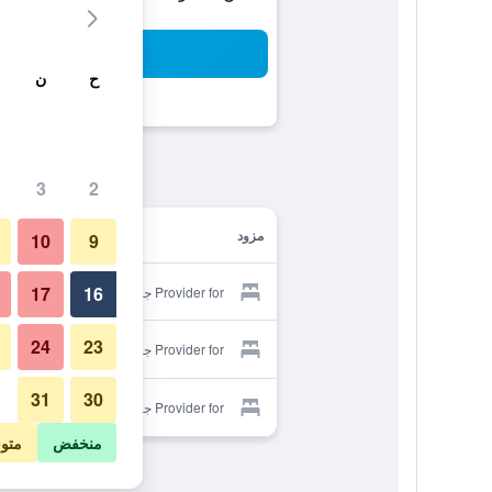
بح
ح
ن
3
2
مزود
10
9
17
16
Provider for جرين هوتل
24
23
Provider for جرين هوتل
31
30
Provider for جرين هوتل
منخفض
متو