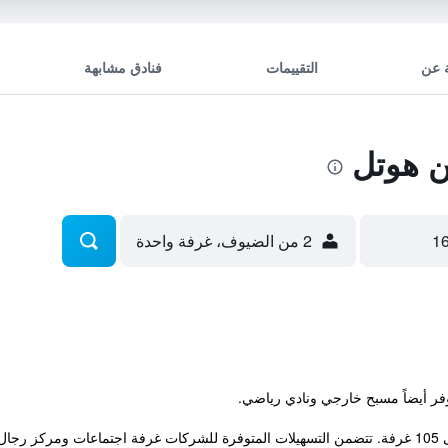
 عن
التقييمات
فنادق مشابهة
 هوتل
2 من الضيوف، غرفة واحدة
س...