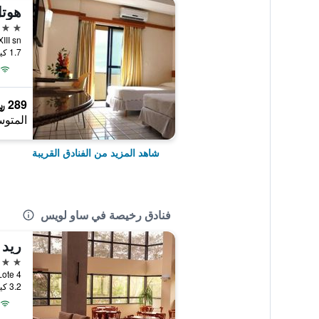
هوتل
3 نجوم
d XIII sn
1.7 كيلومتر عن وسط المدينة
289 ﷼
المتوس
شاهد المزيد من الفنادق القريبة
فنادق رخيصة في ساو لويس
ريد
3 نجوم
3.2 كيلومتر عن وسط المدينة