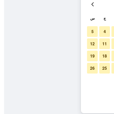
ج
س
5
4
12
11
19
18
26
25