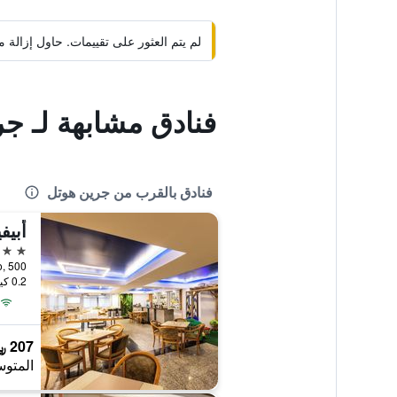
لم يتم العثور على تقييمات. حاول إزال
فنادق مشابهة لـ ج
فنادق بالقرب من جرين هوتل
أبيف
3 نجوم
ranco, 500
0.2 كيلومتر عن وسط المدينة
207 ﷼
المتوس