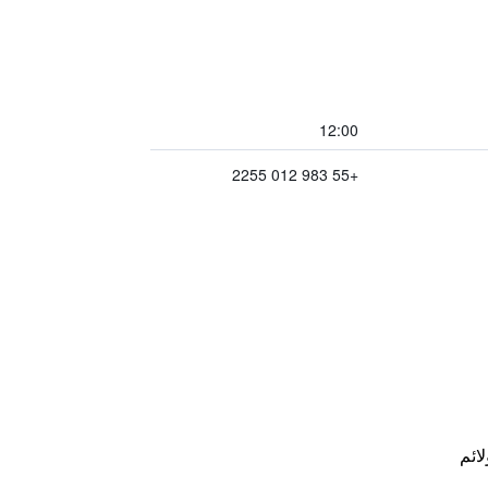
12:00
+55 983 012 2255
لائم