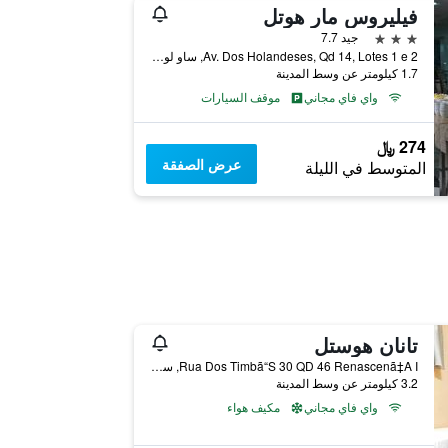
فيليروس مار هوتل
3 نجوم
جيد 7.7
Av. Dos Holandeses, Qd 14, Lotes 1 e 2, ساو لويس, البرازيل
1.7 كيلومتر عن وسط المدينة
واي فاي مجاني
موقف السيارات
274 ﷼
عرض الصفقة
المتوسط في الليلة
تانان هوستل
Rua Dos Timbã“S 30 QD 46 Renascenã‡A I, ساو لويس, البرازيل
3.2 كيلومتر عن وسط المدينة
واي فاي مجاني
مكيف هواء