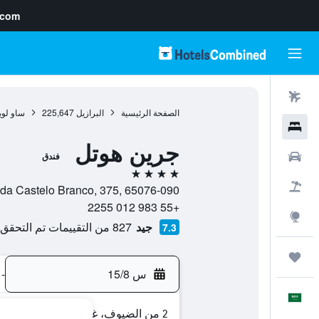
.com
رحلات طيران
الصفحة الرئيسية
البرازيل
225,647
ساو لو
فنادق
جرين هوتل
سيارات
فندق
4 نجوم
حزم العروض
Avenida Castelo Branco, 375, 65076-090, ساو لويس, ولاية مارانهاو
+55 983 012 2255
استكشاف
جيد
827 من التقييمات تم التحقق منها
7.3
رحلات
س 15/8
-
العَرَبِيَّة
2 من الضيوف، غرفة واحدة