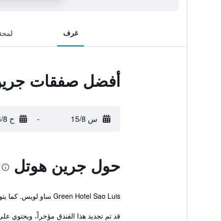
غرف
لمحة
أفضل صفقات جرين
س 15/8
-
ح 16/8
حول جرين هوتل
Green Hotel Sao Luis ساو لويس. كما يتوفر أيضاً مسبح خارجي ونادي رياضي.
قد تم تجديد هذا الفندق مؤخراً، ويحتوي على 105 غرفة. تتضمن التسهيلات المتوفرة للشركات غرفة اجتماعات ومركز رجال الأعمال-24 