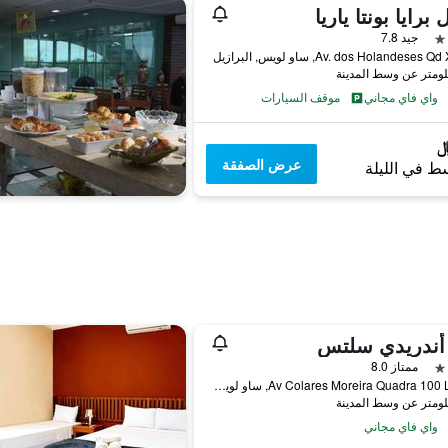
 برايا بونتا ياريا
جيد 7.8
Av. dos Holandeses Q, ساو لويس, البرازيل
واي فاي مجاني
موقف السيارات
عرض الصفقة
ط في الليلة
 أندريدي سلتس
ممتاز 8.0
Av Colares Moreira Quadra 100 Lote 4, ساو لويس, البرازيل
واي فاي مجاني