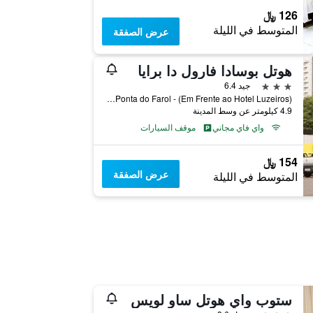
126 ﷼
المتوسط في الليلة
عرض الصفقة
هوتل بوسادا فارول دا برايا
3 نجوم
جيد 6.4
Avenida São Marcos 2 - Ponta do Farol - (Em Frente ao Hotel Luzeiros), ساو لويس, البرازيل
4.9 كيلومتر عن وسط المدينة
واي فاي مجاني
موقف السيارات
154 ﷼
عرض الصفقة
المتوسط في الليلة
ستوب واي هوتل ساو لويس