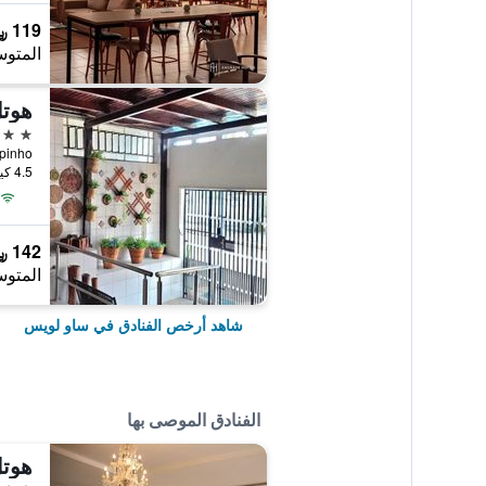
119 ﷼
المتوس
هوتل
3 نجوم
4.5 كيلومتر عن وسط المدينة
142 ﷼
المتوس
شاهد أرخص الفنادق في ساو لويس
الفنادق الموصى بها
هوتل