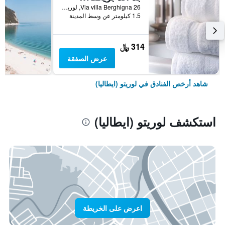
Via villa Berghigna 26, لوريتو (ايطاليا), مقاطعة أنكونا, إيطاليا
1.5 كيلومتر عن وسط المدينة
314 ﷼
عرض الصفقة
شاهد أرخص الفنادق في لوريتو (ايطاليا)
استكشف لوريتو (ايطاليا)
اعرض على الخريطة