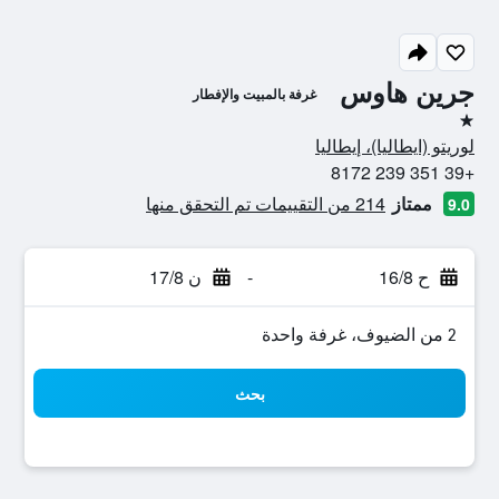
جرين هاوس
غرفة بالمبيت والإفطار
نجمة واحدة
لوريتو (ايطاليا)، إيطاليا
+39 351 239 8172
ممتاز
214 من التقييمات تم التحقق منها
9.0
ح 16/8
-
ن 17/8
2 من الضيوف، غرفة واحدة
بحث