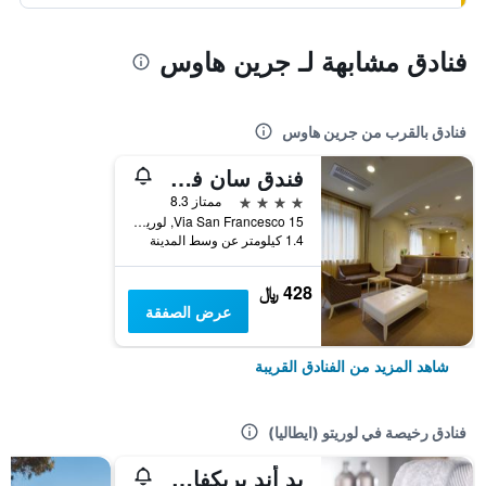
فنادق مشابهة لـ جرين هاوس
فنادق بالقرب من جرين هاوس
فندق سان فرانسيسكو
4 نجوم
ممتاز 8.3
Via San Francesco 15, لوريتو (ايطاليا), مقاطعة أنكونا, إيطاليا
1.4 كيلومتر عن وسط المدينة
428 ﷼
عرض الصفقة
شاهد المزيد من الفنادق القريبة
فنادق رخيصة في لوريتو (ايطاليا)
بد أند بريكفاست باراديسو