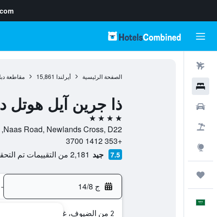
.com
رحلات طيران
الصفحة الرئيسية
أيرلندا
15,861
مقاطعة دب
فنادق
ذا جرين آيل هوتل دب
سيارات
4 نجوم
حزم العروض
Naas Road, Newlands Cross, D22, كلوندالكين, مقاطعة دبلن, أيرلندا
+353 1412 3700
استكشاف
جيد
2,181 من التقييمات تم التحقق منها
7.5
رحلات
ج 14/8
-
العَرَبِيَّة
2 من الضيوف، غرفة واحدة