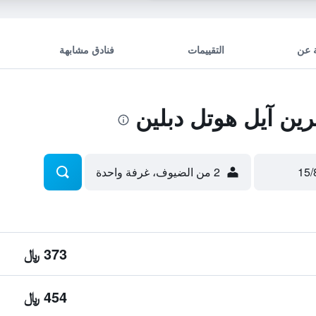
 عن
التقييمات
فنادق مشابهة
ن آيل هوتل دبلين
2 من الضيوف، غرفة واحدة
373 ﷼
454 ﷼