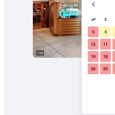
ج
س
5
4
12
11
1/18
مبنى
19
18
26
25