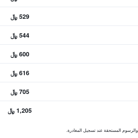
529 ﷼
544 ﷼
600 ﷼
616 ﷼
705 ﷼
1,205 ﷼
والرسوم المستحقة عند تسجيل المغادرة.