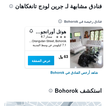
فنادق مشابهة لـ جرين لودج تانغكاهان
فنادق رخيصة في Bohorok
هوتل أورانجوتان
3 نجوم
ممتاز 8.7
Orangutan Street, Bohorok, إندونيسيا
7.1 كيلومتر عن وسط المدينة
63 ﷼
عرض الصفقة
شاهد أرخص الفنادق في Bohorok
استكشف Bohorok