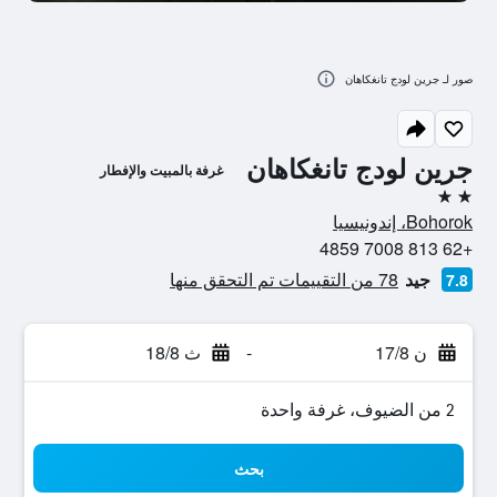
صور لـ جرين لودج تانغكاهان
جرين لودج تانغكاهان
غرفة بالمبيت والإفطار
2 نجمتين
Bohorok، إندونيسيا
+62 813 7008 4859
جيد
78 من التقييمات تم التحقق منها
7.8
ن 17/8
-
ث 18/8
2 من الضيوف، غرفة واحدة
بحث