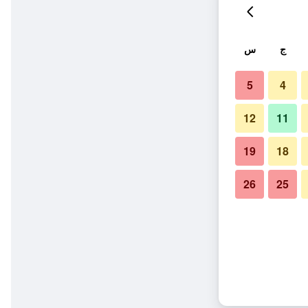
ج
س
5
4
12
11
19
18
26
25