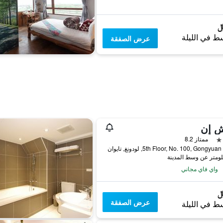
ط في الليلة
عرض الصفقة
ش إن
ممتاز 8.2
5th Floor, No. 100, Gongy, لودونغ, تايوان
واي فاي مجاني
عرض الصفقة
ط في الليلة