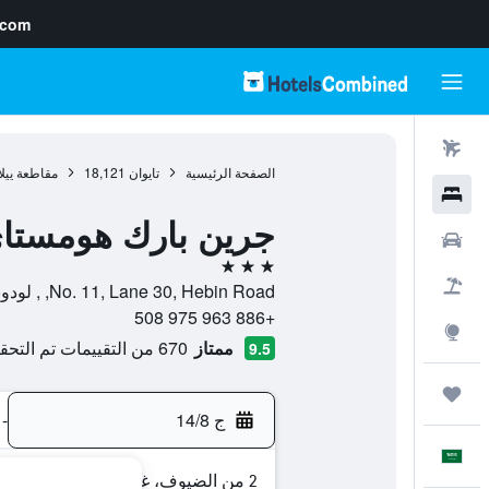
.com
رحلات طيران
الصفحة الرئيسية
تايوان
18,121
مقاطعة ييل
فنادق
جرين بارك هومستا
سيارات
3 نجوم
حزم العروض
No. 11, Lane 30, Hebin Road, , لودونغ, مقاطعة ييلان, تايوان
+886 963 975 508
استكشاف
ممتاز
670 من التقييمات تم التحقق منها
9.5
رحلات
ج 14/8
-
العَرَبِيَّة
2 من الضيوف، غرفة واحدة