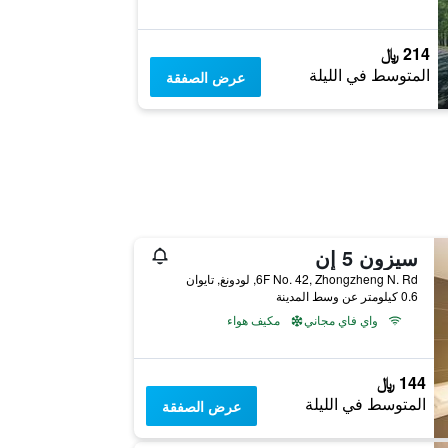
214 ﷼
المتوسط في الليلة
عرض الصفقة
سيزون 5 إن
6F No. 42, Zhongzheng N. Rd, لودونغ, تايوان
0.6 كيلومتر عن وسط المدينة
واي فاي مجاني
مكيف هواء
144 ﷼
المتوسط في الليلة
عرض الصفقة