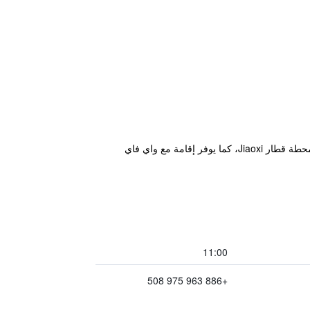
يقع مكان إقامة "Green Park Homestay" في ليودونغ حيث يبعد مسافة 3 كم عن محطة قطارات Luodong و19 كم عن محطة قطار Jiaoxi، كما يوفر إقامة مع واي فاي
11:00
+886 963 975 508