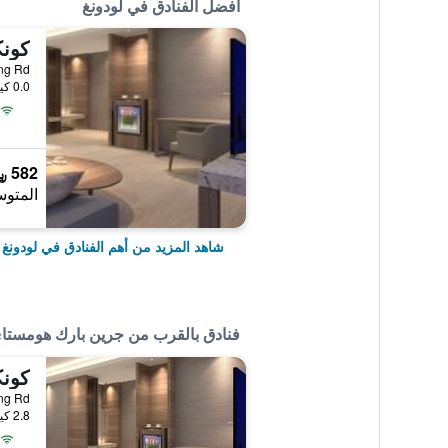
أفضل الفنادق في لودونغ
كونك
andong Rd
0.0 كيلومتر عن وسط المدينة
582 ﷼
المتوس
شاهد المزيد من أهم الفنادق في لودونغ
فنادق بالقرب من جرين بارك هومستا
كونك
andong Rd
2.8 كيلومتر عن وسط المدينة