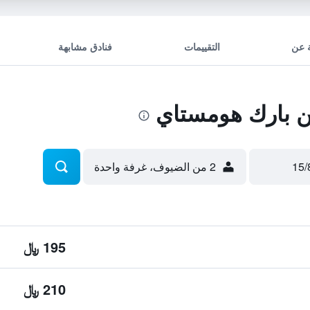
 عن
التقييمات
فنادق مشابهة
 بارك هومستاي
2 من الضيوف، غرفة واحدة
195 ﷼
210 ﷼