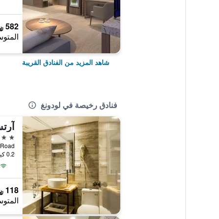
582 ﷼
المتوس
شاهد المزيد من الفنادق القريبة
فنادق رخيصة في لودونغ
آرت
3 نجوم
uan Road
0.2 كيلومتر عن وسط المدينة
118 ﷼
المتوس