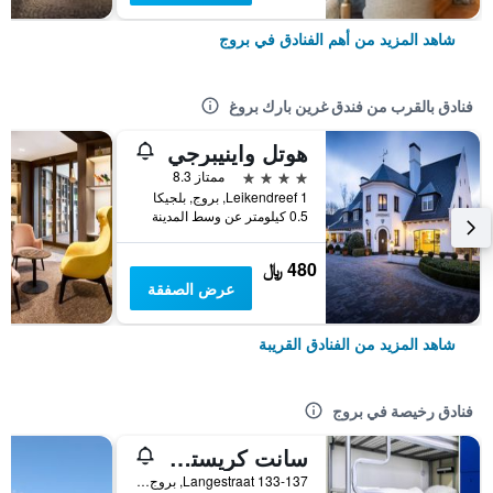
شاهد المزيد من أهم الفنادق في بروج
فنادق بالقرب من فندق غرين بارك بروغ
هوتل واينيبرجي
4 نجوم
ممتاز 8.3
Leikendreef 1, بروج, بلجيكا
0.5 كيلومتر عن وسط المدينة
480 ﷼
عرض الصفقة
شاهد المزيد من الفنادق القريبة
فنادق رخيصة في بروج
سانت كريستوفرز إن باوهاوس بادجيت هوتل - هوستل
133-137 Langestraat, بروج, بلجيكا