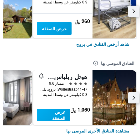
0.9 كيلومتر عن وسط المدينة
260 ﷼
عرض الصفقة
شاهد أرخص الفنادق في بروج
الفنادق الموصى بها
هوتل ريلياس بورجونديش كرويس- لوكس
4 نجوم
ممتاز 9.6
Wollestraat 41-47, بروج, بلجيكا
0.3 كيلومتر عن وسط المدينة
1,060 ﷼
عرض
الصفقة
مشاهدة الفنادق الأخرى الموصى بها