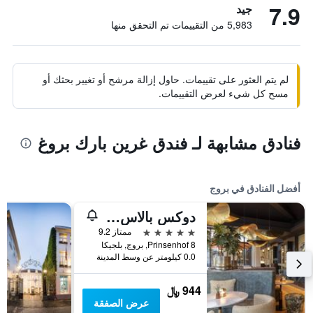
7.9
جيد
5,983 من التقييمات تم التحقق منها
لم يتم العثور على تقييمات. حاول إزالة مرشح أو تغيير بحثك أو
مسح كل شيء لعرض التقييمات.
فنادق مشابهة لـ فندق غرين بارك بروغ
أفضل الفنادق في بروج
دوكس بالاس - باي دوكس هوتل كوليكشن
5 نجوم
ممتاز 9.2
Prinsenhof 8, بروج, بلجيكا
0.0 كيلومتر عن وسط المدينة
944 ﷼
عرض الصفقة