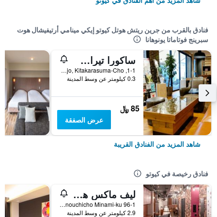
شاهد المزيد من أهم الفنادق في كيوتو
فنادق بالقرب من جرين ريتش هوتل كيوتو إيكي مينامي أرتيفيشال هوت
سبرينج فوتاماتا يونوهانا
ساكورا تيراس ذا أتوليي
1-1, Higashikujo, Kitakarasuma-Cho, كيوتو, اليابان
0.3 كيلومتر عن وسط المدينة
85 ﷼
عرض الصفقة
شاهد المزيد من الفنادق القريبة
فنادق رخيصة في كيوتو
ليف ماكس هوستلز كيوتوكيماي
96-1 Nishikujo Ikenouchicho Minami-ku, كيوتو, اليابان
2.9 كيلومتر عن وسط المدينة