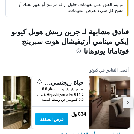
لم يتم العثور على تقييمات. حاول إزالة مرشح أو تغيير بحثك أو
مسح كل شيء لعرض التقييمات.
فنادق مشابهة لـ جرين ريتش هوتل كيوتو
إيكي مينامي أرتيفيشال هوت سبرينج
فوتاماتا يونوهانا
أفضل الفنادق في كيوتو
حياة ريجنسي كيوتو
5 نجوم
ممتاز 8.8
644-2 Sanjusangendo-Mawari, Higashiyama-ku, كيوتو, اليابان
0.0 كيلومتر عن وسط المدينة
834 ﷼
عرض الصفقة