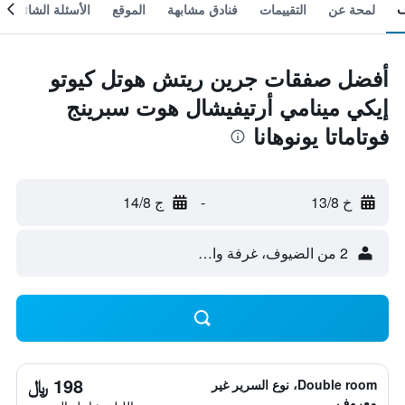
لمحة عن
التقييمات
فنادق مشابهة
الموقع
الأسئلة الشائعة
أفضل صفقات جرين ريتش هوتل كيوتو
إيكي مينامي أرتيفيشال هوت سبرينج
فوتاماتا يونوهانا
خ 13/8
-
ج 14/8
2 من الضيوف، غرفة واحدة
198 ﷼
Double room، نوع السرير غير
معروف