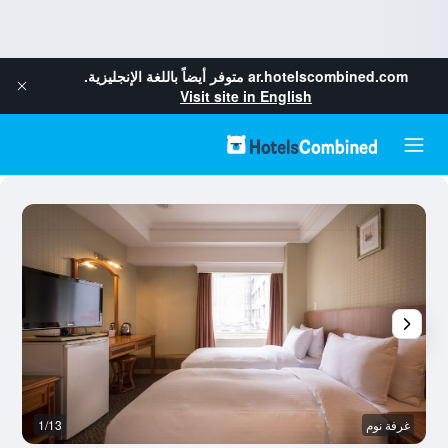
ar.hotelscombined.com
متوفر أيضاً باللغة الإنجليزية.
Visit site in English
غرفة نوم
1/13
غر