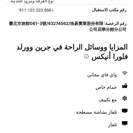
نوع الغرفة ومزود الخدمة.
+886 223 123 811
رقم مكتب الاستقبال
رقم الرخصة: 臺北市旅館061-3號/43274562/洛碁實業股份有限
公司花華分館分公司
المزايا ووسائل الراحة في جرين وورلد
فلورا أنيكس
واي فاي مجاني
حمام خاص
مع تكييف
تلفاز بشاشة مسطحة
تلفاز