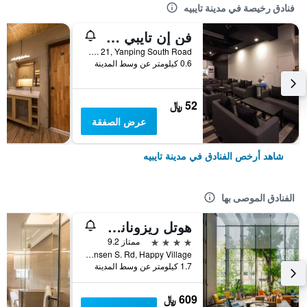
فنادق رخيصة في مدينة تايبيه
فن إن تايبي هوستل
2F, No. 21, Yanping South Road, مدينة تايبيه, تايوان
0.6 كيلومتر عن وسط المدينة
52 ﷼
عرض الصفقة
شاهد أرخص الفنادق في مدينة تايبيه
الفنادق الموصى بها
هوتل ريزونانس تايبي، تابيستري كوليكشن باي هيلتون
4 نجوم
ممتاز 9.2
No. 7 Linsen S. Rd, Happy Village, مدينة تايبيه, تايوان
1.7 كيلومتر عن وسط المدينة
609 ﷼