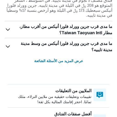
فندق مصنف 3 نجوم في مدينة تايبيه. في المتوسط ، السعر
المتوقع هو 208 ﷼ في الليلة في مدينة تايبيه. جرين وورلد فلورا
أنيكس سيعطيك 173 ﷼ في الليلة وهو أرخص بنسبة 17% وسطياً
في مدينة تايبيه.
ما مدى قرب جرين وورلد فلورا أنيكس من أقرب مطار،
مطار Taiwan Taoyuan Intl؟
ما مدى قرب جرين وورلد فلورا أنيكس من وسط مدينة
مدينة تايبيه؟
عرض المزيد من الأسئلة الشائعة
الملايين من التعليقات
تقييمات وتعليقات حقيقية من ملايين النزلاء، مثلك
تمامًا. احجز إقامتك المثالية بكل ثقة!
أفضل صفقات الفنادق