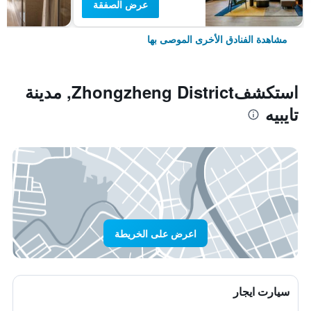
عرض الصفقة
مشاهدة الفنادق الأخرى الموصى بها
استكشفZhongzheng District, مدينة
تايبيه
اعرض على الخريطة
سيارت ايجار