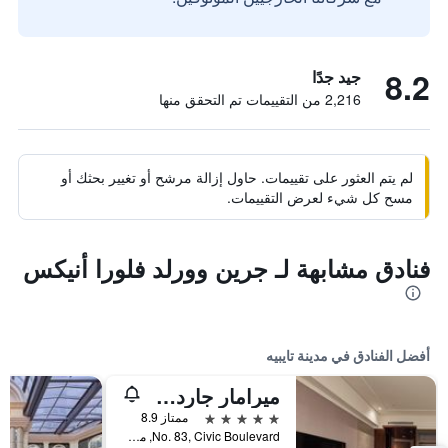
8.2
جيد جدًا
2,216 من التقييمات تم التحقق منها
لم يتم العثور على تقييمات. حاول إزالة مرشح أو تغيير بحثك أو
مسح كل شيء لعرض التقييمات.
فنادق مشابهة لـ جرين وورلد فلورا أنيكس
أفضل الفنادق في مدينة تايبيه
ميرامار جاردن تابييه
5 نجوم
ممتاز 8.9
No. 83, Civic Boulevard, مدينة تايبيه, تايوان