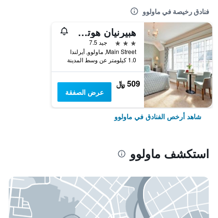
فنادق رخيصة في ماولوو
هبيرنيان هوتل آند ليجر سنتر
3 نجوم
جيد 7.5
Main Street, ماولوو, أيرلندا
1.0 كيلومتر عن وسط المدينة
509 ﷼
عرض الصفقة
شاهد أرخص الفنادق في ماولوو
استكشف ماولوو