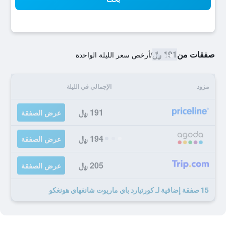
صفقات من
191 ﷼
/
أرخص سعر الليلة الواحدة
مزود
الإجمالي في الليلة
191 ﷼
عرض الصفقة
194 ﷼
عرض الصفقة
205 ﷼
عرض الصفقة
15 صفقة إضافية لـ كورتيارد باي ماريوت شانغهاي هونغكو