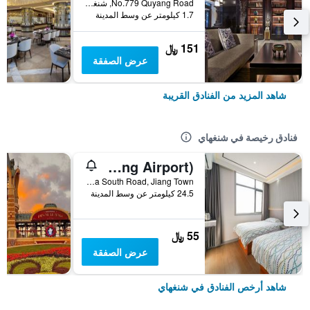
No.779 Quyang Road, شنغهاي, الصين
1.7 كيلومتر عن وسط المدينة
151 ﷼
عرض الصفقة
شاهد المزيد من الفنادق القريبة
فنادق رخيصة في شنغهاي
Pod Inn (Shanghai Pudong Airport)
No. 10 Shuizha South Road, Jiang Town, شنغهاي, الصين
24.5 كيلومتر عن وسط المدينة
55 ﷼
عرض الصفقة
شاهد أرخص الفنادق في شنغهاي