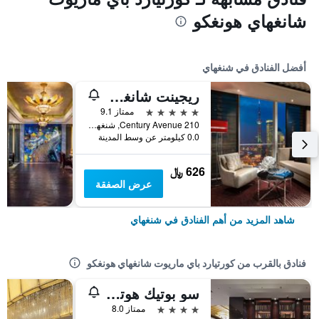
شانغهاي هونغكو
أفضل الفنادق في شنغهاي
ريجينت شانغهاي بودونج
5 نجوم
ممتاز 9.1
210 Century Avenue, شنغهاي, الصين
0.0 كيلومتر عن وسط المدينة
626 ﷼
عرض الصفقة
شاهد المزيد من أهم الفنادق في شنغهاي
فنادق بالقرب من كورتيارد باي ماريوت شانغهاي هونغكو
سو بوتيك هوتل شانغهاي هونغكو
4 نجوم
ممتاز 8.0