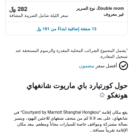
282 ﷼
Double room، نوع السرير
غير معروف
سعر الليلة شامل الصريبة المضافة
13 صفقة إضافية ابتداءً من 191 ﷼
*
يشمل المجموع الضرائب المحلية المقدرة والرسوم المستحقة عند
تسجيل المغادرة.
أفضل سعر
مضمون
حول كورتيارد باي ماريوت شانغهاي
هونغكو
يقع مكان إقامة "Courtyard by Marriott Shanghai Hongkou" في
شانغهاي، على بعد 6.9 كم من متحف شنغهاي للاجئين اليهود، ويتميز
بصالة مشتركة ومواقف خاصة للسيارات مجاناً ومطعم. يبعد مكان
الإقامة تقريباً مسافة...