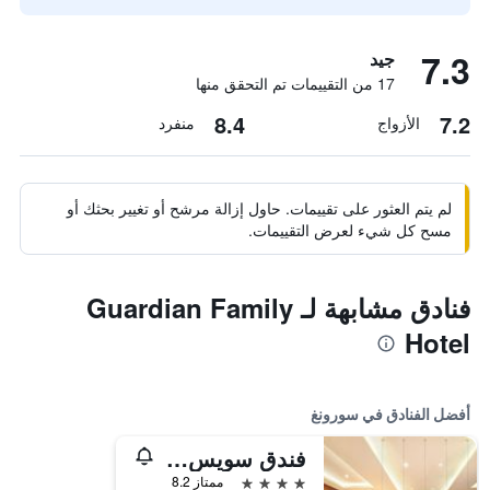
7.3
جيد
17 من التقييمات تم التحقق منها
8.4
7.2
الأزواج
منفرد
لم يتم العثور على تقييمات. حاول إزالة مرشح أو تغيير بحثك أو
مسح كل شيء لعرض التقييمات.
فنادق مشابهة لـ Guardian Family
Hotel
أفضل الفنادق في سورونغ
فندق سويس-بيلهوتل سورونج
4 نجوم
ممتاز 8.2