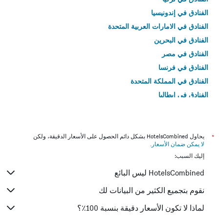
الفنادق في إندونيسيا
الفنادق في الامارات العربية المتحدة
الفنادق في البحرين
الفنادق في مصر
الفنادق في فرنسا
الفنادق في المملكة المتحدة
الفنادق في إيطاليا
الفنادق في تايلاند
*
يحاول HotelsCombined بشكل دائم الحصول على الأسعار الدقيقة، ولكن
لا يمكن ضمان الأسعار
.
إليك السبب:
HotelsCombined ليس البائع
نقوم بتجميع الكثير من البيانات لك
لماذا لا تكون الأسعار دقيقة بنسبة 100٪؟