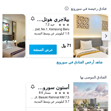
فنادق رخيصة في سورونغ
بيلاجري هوتل آند رستو
3 نجوم
جيد 7.2
Jl. Raja Ampat, No.1, Kampung Baru, سورونغ, إندونيسيا
1.5 كيلومتر عن وسط المدينة
71 ﷼
عرض الصفقة
شاهد أرخص الفنادق في سورونغ
الفنادق الموصى بها
أستون سورونج هوتل آند كونفرانس سنتر
4 نجوم
ممتاز 8.6
Jl. Basuki Rahmat KM 7,5, سورونغ, إندونيسيا
3.7 كيلومتر عن وسط المدينة