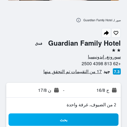
صور لـ Guardian Family Hotel
Guardian Family Hotel
فندق
2 نجمتين
سورونغ، إندونيسيا
+62 813 4398 2500
جيد
17 من التقييمات تم التحقق منها
7.3
ح 16/8
-
ن 17/8
2 من الضيوف، غرفة واحدة
بحث