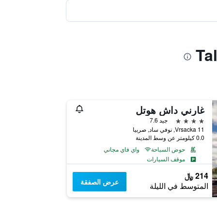
غارني داش هوتل
4 نجوم
جيد 7.6
Vrsacka 11, نوفي ساد, صربيا
0.0 كيلومتر عن وسط المدينة
حوض السباحة
واي فاي مجاني
موقف السيارات
214 ﷼
عرض الصفقة
المتوسط في الليلة