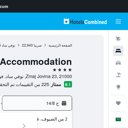
.com
رحلات طيران
الصفحة الرئيسية
صربيا
22,940
نوفي ساد
0
فنادق
t Accommodation
سيارات
4 نجوم
حزم العروض
Zmaj Jovina 23, 21000, نوفي ساد, فويفودينا, صربيا
ممتاز
225 من التقييمات تم التحقق منها
8.1
استكشاف
ج 14/8
-
رحلات
2 من الضيوف، غرفة واحدة
العَرَبِيَّة