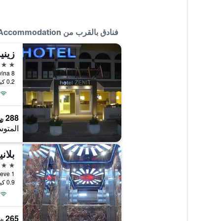
فنادق بالقرب من Tal Centar Guest Accommodation
زيني
3 نجوم
maj Jovina 8
0.2 كيلومتر عن وسط المدينة
288 ﷼
المتوس
بلان
4 نجوم
 Gajeve 1
0.9 كيلومتر عن وسط المدينة
265 ﷼