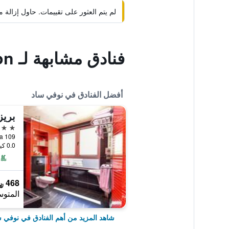
لم يتم العثور على تقييمات. حاول إزال
فنادق مشابهة لـ Tal Centar Guest Accommodation
أفضل الفنادق في نوفي ساد
بريز
5 نجوم
Futoska 109, 
0.0 كيلومتر عن وسط المدينة
468 ﷼
المتوس
شاهد المزيد من أهم الفنادق في نوفي 