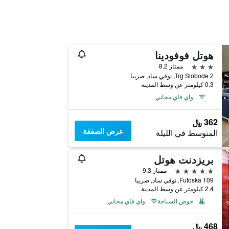
هوتل فوفودينا
3 نجوم
ممتاز 8.2
Trg Slobode 2, نوفي ساد, صربيا
0.3 كيلومتر عن وسط المدينة
واي فاي مجاني
362 ﷼
عرض الصفقة
المتوسط في الليلة
بريزدنت هوتل
5 نجوم
ممتاز 9.3
Futoska 109, نوفي ساد, صربيا
2.4 كيلومتر عن وسط المدينة
حوض السباحة
واي فاي مجاني
468 ﷼