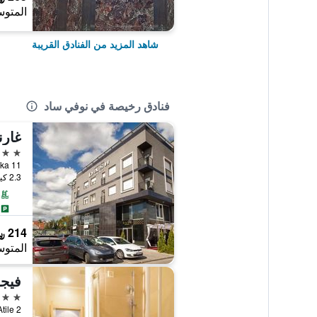
المتوس
شاهد المزيد من الفنادق القريبة
فنادق رخيصة في نوفي ساد
غار
4 نجوم
Vrsacka 11, نو
2.3 كيلومتر عن وسط المدينة
214 ﷼
المتوس
فيجو
2 نجمتين
Jozef Atile 2,