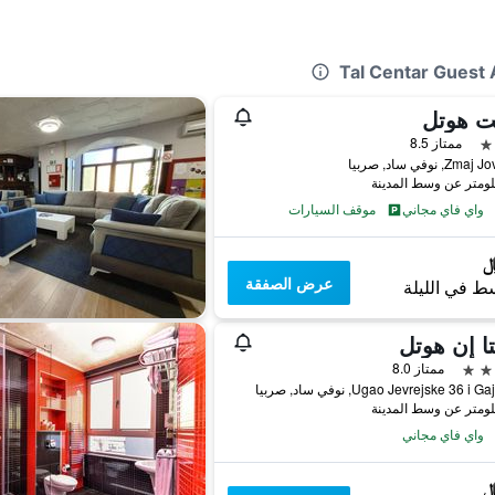
ت هوتل
ممتاز 8.5
Z, نوفي ساد, صربيا
واي فاي مجاني
موقف السيارات
عرض الصفقة
ط في الليلة
يتا إن هوتل
ممتاز 8.0
Ugao Jevrejske 36 i, نوفي ساد, صربيا
واي فاي مجاني