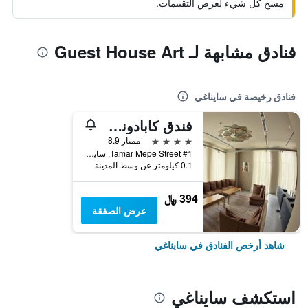
مسح كل شيء لعرض التقييمات.
فنادق مشابهة لـ Guest House Art
فنادق رخيصة في سايناغي
فندق كابادوني البوتيكي
4 نجوم
ممتاز 8.9
Tamar Mepe Street #1, سايناغي, جورجيا
0.1 كيلومتر عن وسط المدينة
394 ﷼
عرض الصفقة
شاهد أرخص الفنادق في سايناغي
استكشف سايناغي