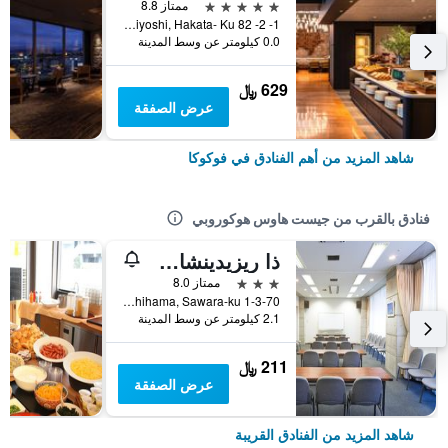
5 نجوم
ممتاز 8.8
1- 2- 82 Sumiyoshi, Hakata- Ku, فوكوكا, اليابان
0.0 كيلومتر عن وسط المدينة
629 ﷼
عرض الصفقة
شاهد المزيد من أهم الفنادق في فوكوكا
فنادق بالقرب من جيست هاوس هوكوروبي
ذا ريزيدينشال سويتس فوكوكا
3 نجوم
ممتاز 8.0
1-3-70 Momochihama, Sawara-ku, فوكوكا, اليابان
2.1 كيلومتر عن وسط المدينة
211 ﷼
عرض الصفقة
شاهد المزيد من الفنادق القريبة