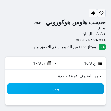
جيست هاوس هوكوروبي
فندق
2 نجمتين
فوكوكا، اليابان
+81 924 076 836
ممتاز
302 من التقييمات تم التحقق منها
8.4
ح 16/8
-
ن 17/8
2 من الضيوف، غرفة واحدة
بحث