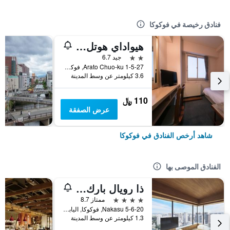
فنادق رخيصة في فوكوكا
هيواداي هوتل أراتو
2 نجمتين
جيد 6.7
1-5-27 Arato Chuo-ku, فوكوكا, اليابان
3.6 كيلومتر عن وسط المدينة
110 ﷼
عرض الصفقة
شاهد أرخص الفنادق في فوكوكا
الفنادق الموصى بها
ذا رويال بارك كانفاس فوكوكا ناكاسو
4 نجوم
ممتاز 8.7
5-6-20 Nakasu, فوكوكا, اليابان
1.3 كيلومتر عن وسط المدينة