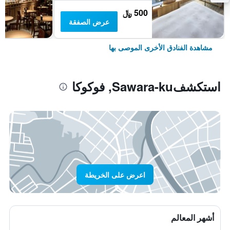
500 ﷼
عرض الصفقة
مشاهدة الفنادق الأخرى الموصى بها
استكشفSawara-ku, فوكوكا
اعرض على الخريطة
أشهر المعالم