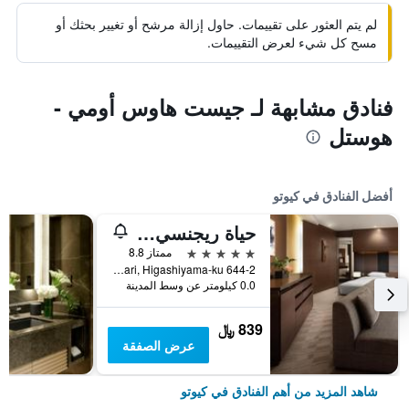
لم يتم العثور على تقييمات. حاول إزالة مرشح أو تغيير بحثك أو
مسح كل شيء لعرض التقييمات.
فنادق مشابهة لـ جيست هاوس أومي -
هوستل
أفضل الفنادق في كيوتو
حياة ريجنسي كيوتو
5 نجوم
ممتاز 8.8
644-2 Sanjusangendo-Mawari, Higashiyama-ku, كيوتو, اليابان
0.0 كيلومتر عن وسط المدينة
839 ﷼
عرض الصفقة
شاهد المزيد من أهم الفنادق في كيوتو