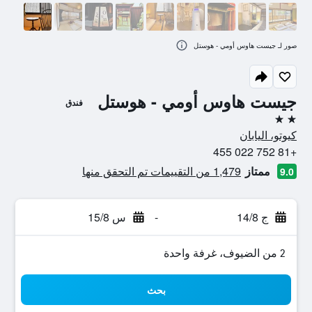
صور لـ جيست هاوس أومي - هوستل
جيست هاوس أومي - هوستل
فندق
2 نجمتين
كيوتو، اليابان
+81 752 022 455
ممتاز
1,479 من التقييمات تم التحقق منها
9.0
ج 14/8
-
س 15/8
2 من الضيوف، غرفة واحدة
بحث