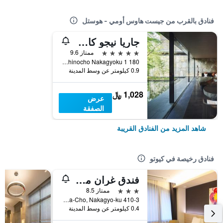
فنادق بالقرب من جيست هاوس أومي - هوستل
جاريا نيجو كاسل كيوتو
5 نجوم
ممتاز 9.6
180 1 Ichinocho Nakagyoku, كيوتو, اليابان
0.9 كيلومتر عن وسط المدينة
1,028 ﷼
عرض
الصفقة
شاهد المزيد من الفنادق القريبة
فنادق رخيصة في كيوتو
فندق غران ميس كيوتو
3 نجوم
ممتاز 8.5
410-3 Shimomaruya-Cho, Nakagyo-ku, كيوتو, اليابان
0.4 كيلومتر عن وسط المدينة