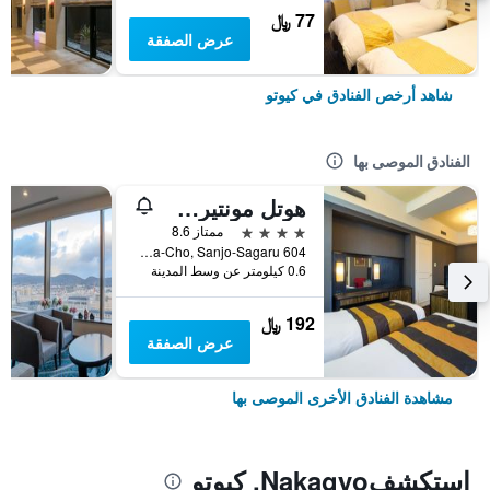
77 ﷼
عرض الصفقة
شاهد أرخص الفنادق في كيوتو
الفنادق الموصى بها
هوتل مونتيري كيوتو
4 نجوم
ممتاز 8.6
604 Manjuya-Cho, Sanjo-Sagaru, كيوتو, اليابان
0.6 كيلومتر عن وسط المدينة
192 ﷼
عرض الصفقة
مشاهدة الفنادق الأخرى الموصى بها
استكشفNakagyo, كيوتو