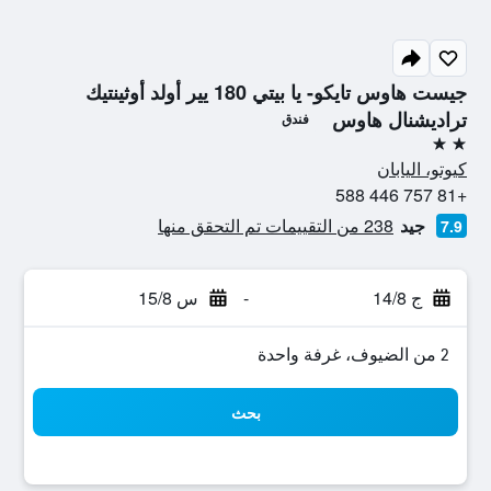
جيست هاوس تايكو- يا بيتي 180 يير أولد أوثينتيك
تراديشنال هاوس
فندق
2 نجمتين
كيوتو، اليابان
+81 757 446 588
جيد
238 من التقييمات تم التحقق منها
7.9
ج 14/8
-
س 15/8
2 من الضيوف، غرفة واحدة
بحث