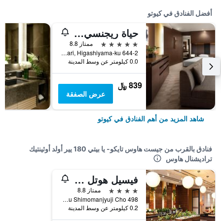
أفضل الفنادق في كيوتو
حياة ريجنسي كيوتو
5 نجوم
ممتاز 8.8
644-2 Sanjusangendo-Mawari, Higashiyama-ku, كيوتو, اليابان
0.0 كيلومتر عن وسط المدينة
839 ﷼
عرض الصفقة
شاهد المزيد من أهم الفنادق في كيوتو
فنادق بالقرب من جيست هاوس تايكو- يا بيتي 180 يير أولد أوثينتيك
تراديشنال هاوس
فيسيل هوتل كامبانا كيوتو جوجو
4 نجوم
ممتاز 8.8
Shimogyo-ku Shimomanjyuji Cho 498, كيوتو, اليابان
0.2 كيلومتر عن وسط المدينة