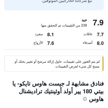
مع شركائنا الخارجيين الموثوقين.
7.9
جيد
238 من التقييمات تم التحقق منها
8.1
7.7
عائلات
منفرد
7.6
8.0
أصدقاء
الأزواج
لم يتم العثور على تقييمات. حاول إزالة مرشح أو تغيير بحثك أو
مسح كل شيء لعرض التقييمات.
فنادق مشابهة لـ جيست هاوس تايكو- يا
بيتي 180 يير أولد أوثينتيك تراديشنال
هاوس