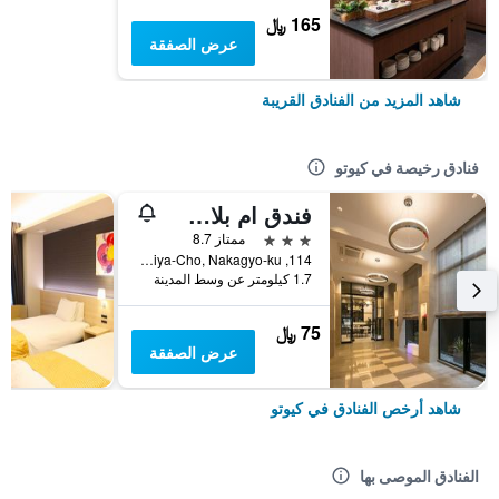
165 ﷼
عرض الصفقة
شاهد المزيد من الفنادق القريبة
فنادق رخيصة في كيوتو
فندق ام بلاس شيجاو أوميا
3 نجوم
ممتاز 8.7
114, Nishikiomiya-Cho, Nakagyo-ku, كيوتو, اليابان
1.7 كيلومتر عن وسط المدينة
75 ﷼
عرض الصفقة
شاهد أرخص الفنادق في كيوتو
الفنادق الموصى بها