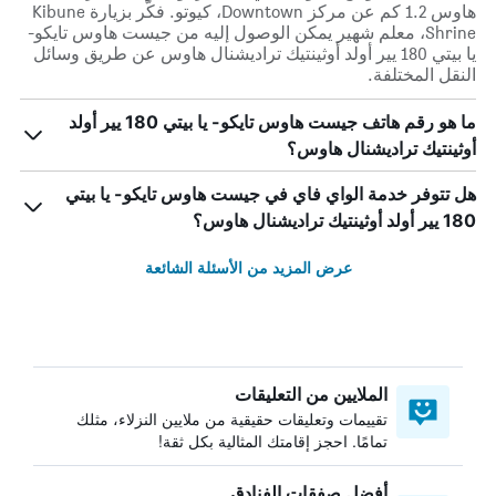
هاوس 1.2 كم عن مركز Downtown، كيوتو. فكّر بزيارة Kibune
Shrine، معلم شهير يمكن الوصول إليه من جيست هاوس تايكو-
يا بيتي 180 يير أولد أوثينتيك تراديشنال هاوس عن طريق وسائل
النقل المختلفة.
ما هو رقم هاتف جيست هاوس تايكو- يا بيتي 180 يير أولد
أوثينتيك تراديشنال هاوس؟
هل تتوفر خدمة الواي فاي في جيست هاوس تايكو- يا بيتي
180 يير أولد أوثينتيك تراديشنال هاوس؟
عرض المزيد من الأسئلة الشائعة
الملايين من التعليقات
تقييمات وتعليقات حقيقية من ملايين النزلاء، مثلك
تمامًا. احجز إقامتك المثالية بكل ثقة!
أفضل صفقات الفنادق