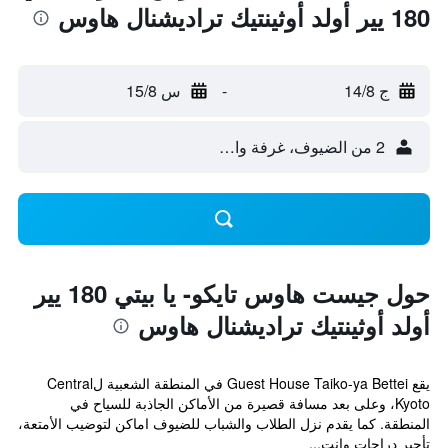
180 يير أولد أوثينتيك تراديشنال هاوس
ج 14/8
-
س 15/8
2 من الضيوف، غرفة واحدة
حول جيست هاوس تايكو- يا بيتي 180 يير
أولد أوثينتيك تراديشنال هاوس
يقع Guest House Taiko-ya Bettei في المنطقة الشعبية لCentral
Kyoto، وعلى بعد مسافة قصيرة من الأماكن الجاذبة للسياح في
المنطقة. كما يقدم نزل الطلاب والشباب للضيوف اماكن لتوضيب الأمتعة،
تأجير دراجات وإنت...