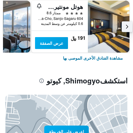
هوتل مونتيري كيوتو
4 نجوم
ممتاز 8.6
604 Manjuya-Cho, Sanjo-Sagaru, كيوتو, اليابان
0.6 كيلومتر عن وسط المدينة
191 ﷼
عرض الصفقة
مشاهدة الفنادق الأخرى الموصى بها
استكشفShimogyo, كيوتو
اعرض على الخريطة