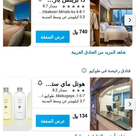
5 نجوم
ممتاز 8.7
4-8-1 Shibakoen Minato-ku, طوكيو, اليابان
0.3 كيلومتر عن وسط المدينة
740 ﷼
عرض الصفقة
شاهد المزيد من الفنادق القريبة
فنادق رخيصة في طوكيو
هوتل ماي ستايز أوينو إناريتشو
3 نجوم
ممتاز 8.2
1-5-7, Matsugaya, طوكيو, اليابان
3.7 كيلومتر عن وسط المدينة
134 ﷼
عرض الصفقة