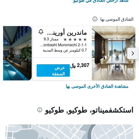
شاهد أرخص الفنادق في طوكيو
الفنادق الموصى بها
ماندرين أورينتال، طوكيو
5 نجوم
ممتاز 9.3
2-1-1 Nihonbashi Muromachi, طوكيو, اليابان
0.7 كيلومتر عن وسط المدينة
2,307 ﷼
عرض
الصفقة
مشاهدة الفنادق الأخرى الموصى بها
استكشفميناتو، طوكيو, طوكيو