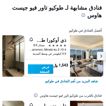
فنادق مشابهة لـ طوكيو تاور فيو جيست
هاوس
أفضل الفنادق في طوكيو
ذي أوكورا طوكيو
5 نجوم
ممتاز 9.6
2-10-4 Toranomon, Minato-ku, طوكيو, اليابان
0.0 كيلومتر عن وسط المدينة
1,543 ﷼
عرض
الصفقة
شاهد المزيد من أهم الفنادق في طوكيو
فنادق بالقرب من طوكيو تاور فيو جيست هاوس
ذا برينس بارك تَوَر طوكيو - الفنادق والمنتجعات المفضلة، مجموعة فنادق إل في إكس