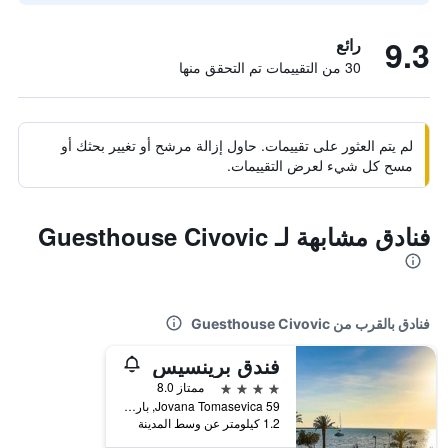
9.3
رائع
30 من التقييمات تم التحقق منها
لم يتم العثور على تقييمات. حاول إزالة مرشح أو تغيير بحثك أو
مسح كل شيء لعرض التقييمات.
فنادق مشابهة لـ Guesthouse Civovic
فنادق بالقرب من Guesthouse Civovic
فندق برينسيس
4 نجوم
ممتاز 8.0
Jovana Tomasevica 59, بار, الجبل الأسود
1.2 كيلومتر عن وسط المدينة