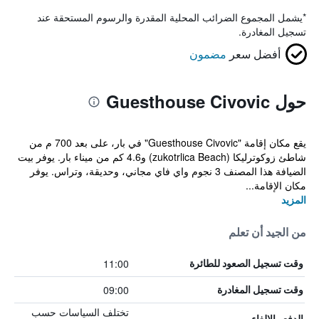
*
يشمل المجموع الضرائب المحلية المقدرة والرسوم المستحقة عند
تسجيل المغادرة.
أفضل سعر
مضمون
حول Guesthouse Civovic
يقع مكان إقامة "Guesthouse Civovic" في بار، على بعد 700 م من
شاطئ زوكوترليكا (zukotrlica Beach) و4.6 كم من ميناء بار. يوفر بيت
الضيافة هذا المصنف 3 نجوم واي فاي مجاني، وحديقة، وتراس. يوفر
مكان الإقامة...
المزيد
من الجيد أن تعلم
11:00
وقت تسجيل الصعود للطائرة
09:00
وقت تسجيل المغادرة
تختلف السياسات حسب
الدفع والإلغاء