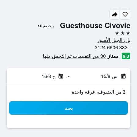
Guesthouse Civovic
بيت ضيافة
3 نجوم
بار، الجبل الأسود
+382 6906 3124
ممتاز
30 من التقييمات تم التحقق منها
9.3
س 15/8
-
ح 16/8
2 من الضيوف، غرفة واحدة
بحث