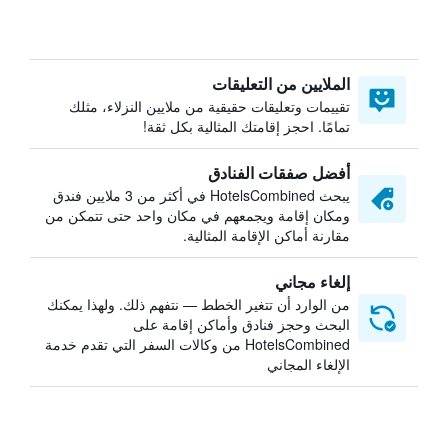
الملايين من التعليقات
تقييمات وتعليقات حقيقية من ملايين النزلاء، مثلك
تمامًا. احجز إقامتك المثالية بكل ثقة!
أفضل صفقات الفنادق
يبحث HotelsCombined في أكثر من 3 ملايين فندق
ومكان إقامة ويجمعهم في مكان واحد حتى تتمكن من
مقارنة أماكن الإقامة المثالية.
إلغاء مجاني
من الوارد أن تتغير الخطط — نتفهم ذلك. ولهذا يمكنك
البحث وحجز فنادق وأماكن إقامة على
HotelsCombined من وكالات السفر التي تقدم خدمة
الإلغاء المجاني