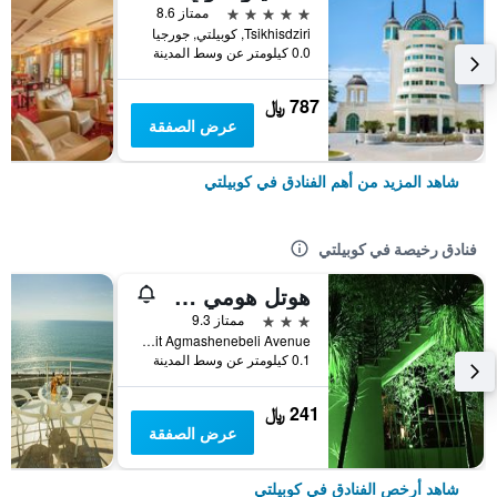
5 نجوم
ممتاز 8.6
Tsikhisdziri, كوبيلتي, جورجيا
0.0 كيلومتر عن وسط المدينة
787 ﷼
عرض الصفقة
شاهد المزيد من أهم الفنادق في كوبيلتي
فنادق رخيصة في كوبيلتي
هوتل هومي كوبوليتي
3 نجوم
ممتاز 9.3
116a Davit Agmashenebeli Avenue, كوبيلتي, جورجيا
0.1 كيلومتر عن وسط المدينة
241 ﷼
عرض الصفقة
شاهد أرخص الفنادق في كوبيلتي