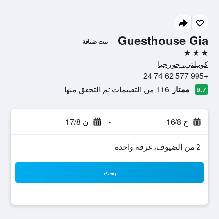
Guesthouse Gia
بيت ضيافة
3 نجوم
كوبيلتي، جورجيا
+995 577 62 74 24
ممتاز
116 من التقييمات تم التحقق منها
9.7
ح 16/8
-
ن 17/8
2 من الضيوف، غرفة واحدة
بحث