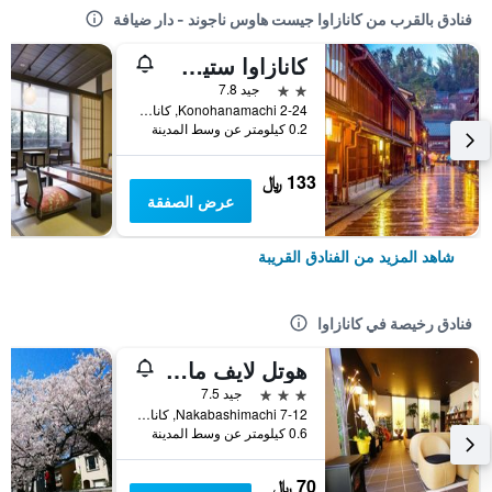
فنادق بالقرب من كانازاوا جيست هاوس ناجوند - دار ضيافة
كانازاوا ستيشن هوتل
2 نجمتين
جيد 7.8
2-24 Konohanamachi, كانازاوا, اليابان
0.2 كيلومتر عن وسط المدينة
133 ﷼
عرض الصفقة
شاهد المزيد من الفنادق القريبة
فنادق رخيصة في كانازاوا
هوتل لايف ماكس كانازاوا إكيماي
3 نجوم
جيد 7.5
7-12 Nakabashimachi, كانازاوا, اليابان
0.6 كيلومتر عن وسط المدينة
70 ﷼