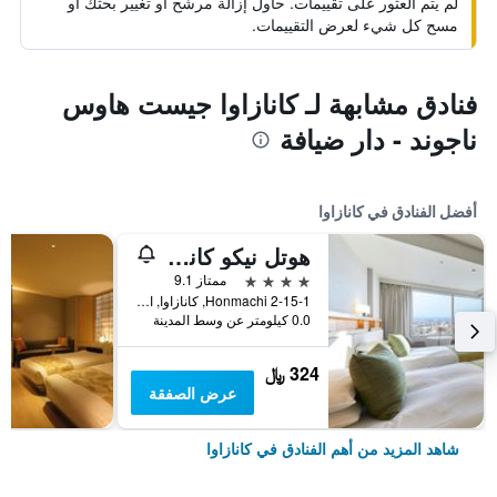
لم يتم العثور على تقييمات. حاول إزالة مرشح أو تغيير بحثك أو
مسح كل شيء لعرض التقييمات.
فنادق مشابهة لـ كانازاوا جيست هاوس
ناجوند - دار ضيافة
أفضل الفنادق في كانازاوا
هوتل نيكو كانازاوا
4 نجوم
ممتاز 9.1
2-15-1 Honmachi, كانازاوا, اليابان
0.0 كيلومتر عن وسط المدينة
324 ﷼
عرض الصفقة
شاهد المزيد من أهم الفنادق في كانازاوا