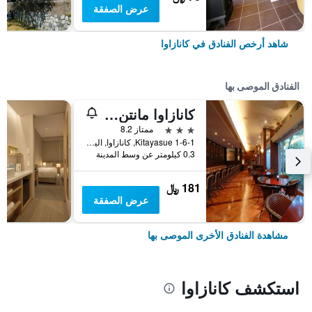
عرض الصفقة
شاهد أرخص الفنادق في كانازاوا
الفنادق الموصى بها
كانازاوا مانتن هوتل إكيماي
3 نجوم
ممتاز 8.2
1-6-1 Kitayasue, كانازاوا, اليابان
0.3 كيلومتر عن وسط المدينة
181 ﷼
عرض الصفقة
مشاهدة الفنادق الأخرى الموصى بها
استكشف كانازاوا