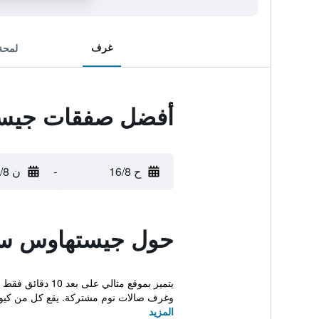
غرف
لمحة
أفضل صفقات جيس
ح 16/8
-
ن 17/8
حول جيستهاوس س
وغرف صالات نوم مشتركة. يقع كل من كيوم
المزيد