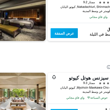
ممتاز 9.2
Nakadachiuri, Shinma, كيوتو, اليابان
واي فاي مجاني
عرض الصفقة
ط في الليلة
 سيزنس هوتل كيوتو
ممتاز 9.3
بان
حوض السباحة
واي فاي مجاني