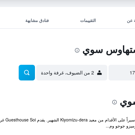
 عن
التقييمات
فنادق مشابهة
تهاوس سوي
2 من الضيوف، غرفة واحدة
وي
يتميز بمو
يزو جوجو وم...