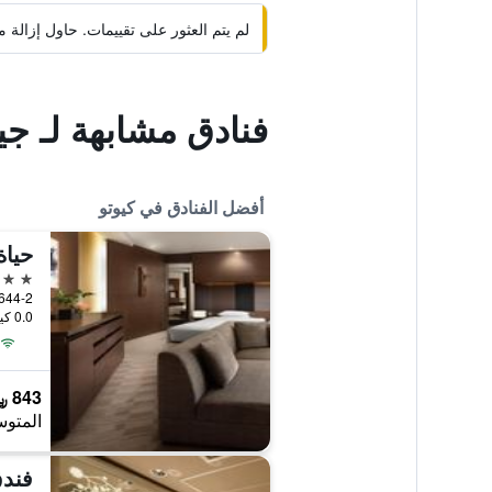
لم يتم العثور على تقييمات. حاول إزال
فنادق مشابهة لـ 
أفضل الفنادق في كيوتو
حياة
5 نجوم
0.0 كيلومتر عن وسط المدينة
843 ﷼
المتوس
فندق