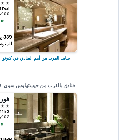
5 نجوم
chi-Dori
0.0 كيلومتر عن وسط المدينة
339 ﷼
المتوس
شاهد المزيد من أهم الفنادق في كيوتو
فنادق بالقرب من جيستهاوس سوي
فور
5 نجوم
445-3 Myohoin Maekawa-Cho, كيوتو, اليا
0.2 كيلومتر عن وسط المدينة
2,966 ﷼