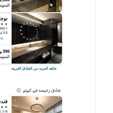
المتوس
نوجا
4 نجوم
4-450-1 Gojobashi-Higashi, كي
0.5 كيلومتر عن وسط المدينة
396 ﷼
المتوس
شاهد المزيد من الفنادق القريبة
فنادق رخيصة في كيوتو
فندق
3 نجوم
114, Nishikiomiya-Cho, Nakagyo-ku, كيوتو, اليابان