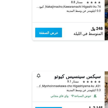
4 نجوم
ممتاز 8.8
74 Nakajimacho,Kawaramachi Higashi-Iru, كيوتو, اليابان
0.0 كيلومتر عن وسط المدينة
248 ﷼
عرض الصفقة
المتوسط في الليلة
سيكس سينسيس كيوتو
5 نجوم
ممتاز 9.1
431, Myohoinmaekawa-cho Higashiyama-ku, كيوتو, اليابان
0.3 كيلومتر عن وسط المدينة
حوض السباحة
واي فاي مجاني
2,145 ﷼