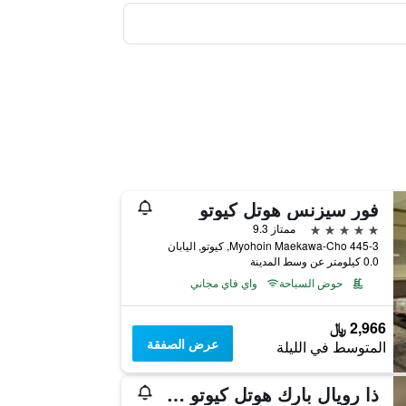
فور سيزنس هوتل كيوتو
5 نجوم
ممتاز 9.3
445-3 Myohoin Maekawa-Cho, كيوتو, اليابان
0.0 كيلومتر عن وسط المدينة
حوض السباحة
واي فاي مجاني
2,966 ﷼
عرض الصفقة
المتوسط في الليلة
ذا رويال بارك هوتل كيوتو سانجو