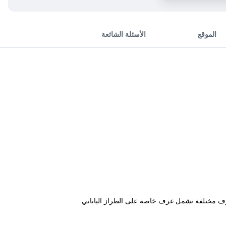
الموقع
الأسئلة الشائعة
قع مثالي على بعد 10 دقائق فقط سيراً على الأقدام من معبد Kiyomizu-dera الشهير. يقدم Guesthouse Soi غرف مختلفة تشمل غرف خاصة على الطراز الياباني