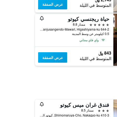
عرض الصفقة
المتوسط في الليلة
حياة ريجنسي كيوتو
5 نجوم
ممتاز 8.8
644-2 Sanjusangendo-Mawari, Higashiyama-ku, كيوتو, اليابان
0.5 كيلومتر عن وسط المدينة
واي فاي مجاني
843 ﷼
عرض الصفقة
المتوسط في الليلة
فندق غران ميس كيوتو
3 نجوم
ممتاز 8.5
410-3 Shimomaruya-Cho, Nakagyo-ku, كيوتو, اليابان