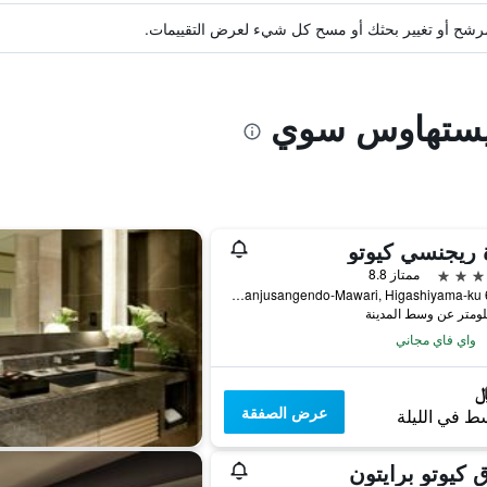
ة مرشح أو تغيير بحثك أو مسح كل شيء لعرض التقييمات.
جيستهاوس سوي
 ريجنسي كيوتو
ممتاز 8.8
644-2 Sanjusangendo-Mawari, Higashiyama-ku, كيوتو, اليابان
واي فاي مجاني
عرض الصفقة
ط في الليلة
 كيوتو برايتون