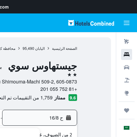
.com
رحلات طيران
الصفحة الرئيسية
اليابان
95,490
محافظة كي
فنادق
جيستهاوس سوي
سيارات
ب
2 نجمتين
حزم العروض
Higashiyama-ku Shimouma-Machi 509-2, 605-0873, كيوتو
+81 752 055 201
استكشاف
ممتاز
1,759 من التقييمات تم التحقق منها
9.6
رحلات
ح 16/8
-
العَرَبِيَّة
2 من الضيوف، غرفة واحدة