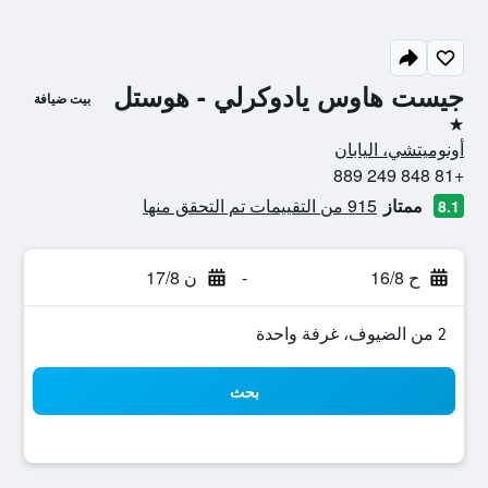
جيست هاوس يادوكرلي - هوستل
بيت ضيافة
نجمة واحدة
أونوميتشي، اليابان
+81 848 249 889
ممتاز
915 من التقييمات تم التحقق منها
8.1
ح 16/8
-
ن 17/8
2 من الضيوف، غرفة واحدة
بحث