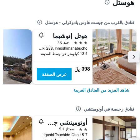
هوستل
فنادق بالقرب من جيست هاوس يادوكرلي - هوستل
هوتل إنوشيما
3 نجوم
جيد 7.6
Hiraki 288, Innoshimahabucho, أونوميتشي, اليابان
13.4 كيلومتر عن وسط المدينة
398 ﷼
عرض الصفقة
شاهد المزيد من الفنادق القريبة
فنادق رخيصة في أونوميتشي
أونوميتشي جست هاوس ميهاراشي تي - هوستل
2 نجمتين
ممتاز 9.1
15-7 Higashi Tsuchido-Cho, أونوميتشي, اليابان
0.4 كيلومتر عن وسط المدينة