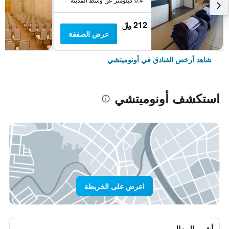
212 ﷼
عرض الصفقة
شاهد أرخص الفنادق في أونوميتشي
استكشف أونوميتشي
اعرض على الخريطة