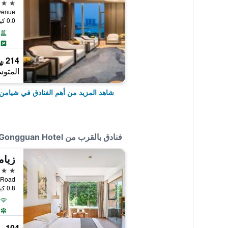
5 نجوم
0.0 كيلومتر عن وسط المدينة
214 ﷼
المتوس
شاهد المزيد من أهم الفنادق في شيامن
فنادق بالقرب من Xiamen Gulangyu Linshifu Gongguan Hotel
3 نجوم
yan Road
0.8 كيلومتر عن وسط المدينة
104 ﷼