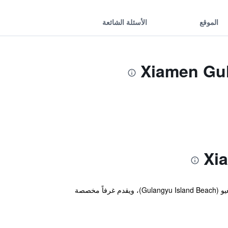
الموقع
الأسئلة الشائعة
يقع مكان إقامة "Xiamen Gulangyu Linshifu Gongguan Hotel" في Gulang Yu، ضمن 1.1 كم من شاطئ جزيرة قولانغيو (Gulangyu Island Beach)، ويقدم غرفاً مخصصة