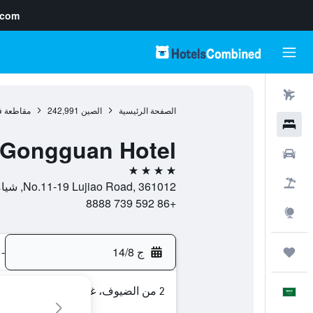
.com
رحلات طيران
الصفحة الرئيسية
الصين
242,991
مقاطعة ف
فنادق
 Gongguan Hotel
سيارات
4 نجوم
حزم العروض
No.11-19 Lujiao Road, 361012, شيامن, مقاطعة فوجيان, الصين
+86 592 739 8888
استكشاف
ج 14/8
-
رحلات
2 من الضيوف، غرفة واحدة
العَرَبِيَّة