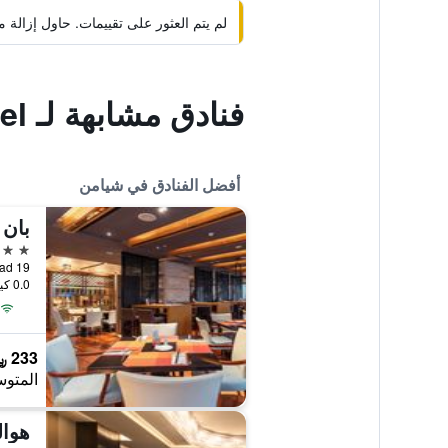
لم يتم العثور على تقييمات. حاول إزال
فنادق مشابهة لـ Xiamen Gulangyu Linshifu Gongguan Hotel
أفضل الفنادق في شيامن
بان 
5 نجوم
19 Hubin Bei Road, شيامن, الصين
0.0 كيلومتر عن وسط المدينة
233 ﷼
المتوس