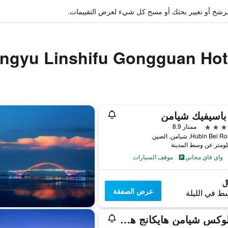
ة مرشح أو تغيير بحثك أو مسح كل شيء لعرض التقييمات.
باسيفيك شيامن
ممتاز 8.9
واي فاي مجاني
موقف السيارات
عرض الصفقة
ط في الليلة
هوالوكس شيامن هايكانج هاربور في ا بي آيتش جي