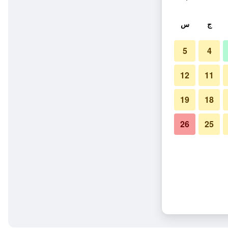
ج
س
5
4
12
11
19
18
26
25