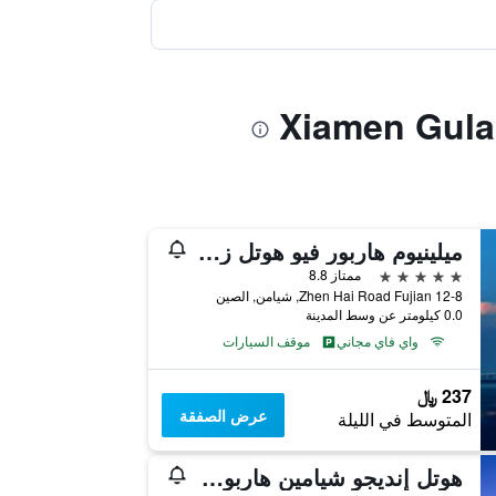
ميلينيوم هاربور فيو هوتل زيامن
5 نجوم
ممتاز 8.8
12-8 Zhen Hai Road Fujian, شيامن, الصين
0.0 كيلومتر عن وسط المدينة
واي فاي مجاني
موقف السيارات
237 ﷼
عرض الصفقة
المتوسط في الليلة
هوتل إنديجو شيامين هاربور باي آيتش جي