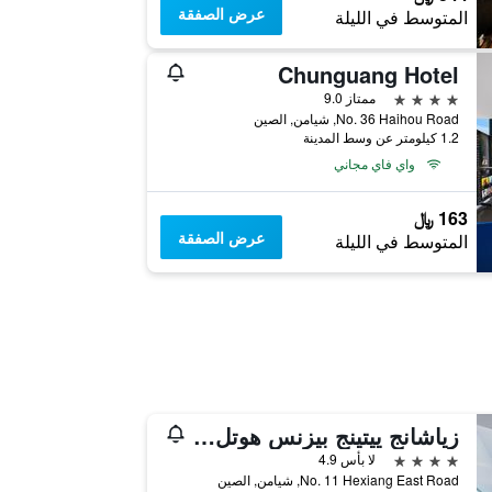
عرض الصفقة
المتوسط في الليلة
Chunguang Hotel
4 نجوم
ممتاز 9.0
No. 36 Haihou Road, شيامن, الصين
1.2 كيلومتر عن وسط المدينة
واي فاي مجاني
163 ﷼
عرض الصفقة
المتوسط في الليلة
زياشانج ييتينج بيزنس هوتل هيكسيانج - زيامين
4 نجوم
لا بأس 4.9
No. 11 Hexiang East Road, شيامن, الصين