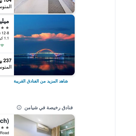
المتوس
5 نجوم
12-8 Zhen Hai Road Fujian, شيامن, الصين
1.1 كيلومتر عن وسط المدينة
237 ﷼
المتوس
شاهد المزيد من الفنادق القريبة
فنادق رخيصة في شيامن
2 نجمتين
anwu Road