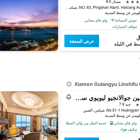
ممتاز 9.0
NO. 63, Pingshan Nanli, Haicang Avenue, شيامن, الصين
حوض السباحة
واي فاي مجاني
موقف السيارات
عرض الصفقة
ط في الليلة
زيامين جوالانجيو ليويوي سي فيو هوتل
جيد 7.9
No.51-1 Huang, شيامن, الصين
واي فاي مجاني
خدمة النقل من وإلى المطار
مكيف هواء