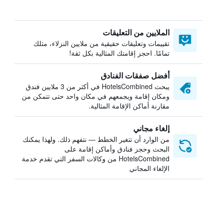
الملايين من التعليقات
تقييمات وتعليقات حقيقية من ملايين النزلاء، مثلك
تمامًا. احجز إقامتك المثالية بكل ثقة!
أفضل صفقات الفنادق
يبحث HotelsCombined في أكثر من 3 ملايين فندق
ومكان إقامة ويجمعهم في مكان واحد حتى تتمكن من
مقارنة أماكن الإقامة المثالية.
إلغاء مجاني
من الوارد أن تتغير الخطط — نتفهم ذلك. ولهذا يمكنك
البحث وحجز فنادق وأماكن إقامة على
HotelsCombined من وكالات السفر التي تقدم خدمة
الإلغاء المجاني