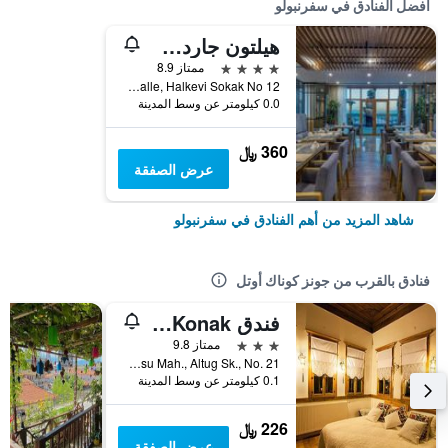
أفضل الفنادق في سفرنبولو
هيلتون جاردن إن سفرنبولو
4 نجوم
ممتاز 8.9
Yenimahalle, Halkevi Sokak No 12, سفرنبولو, تركيا
0.0 كيلومتر عن وسط المدينة
360 ﷼
عرض الصفقة
شاهد المزيد من أهم الفنادق في سفرنبولو
فنادق بالقرب من جونز كوناك أوتل
فندق Dadibra Konak
3 نجوم
ممتاز 9.8
Akcasu Mah., Altug Sk., No. 21, سفرنبولو, تركيا
0.1 كيلومتر عن وسط المدينة
226 ﷼
عرض الصفقة