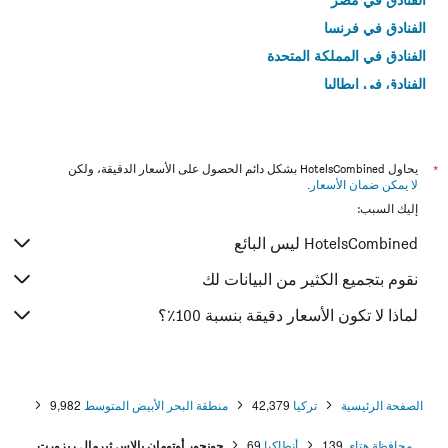
الفنادق في فرنسا
الفنادق في المملكة المتحدة
الفنادق في إيطاليا
الفنادق في تايلاند
*
يحاول HotelsCombined بشكل دائم الحصول على الأسعار الدقيقة، ولكن
لا يمكن ضمان الأسعار
.
إليك السبب:
HotelsCombined ليس البائع
نقوم بتجميع الكثير من البيانات لك
لماذا لا تكون الأسعار دقيقة بنسبة 100٪؟
الصفحة الرئيسية
تركيا
42,379
منطقة البحر الأبيض المتوسط
9,982
محافظة هتاي
139
أنطاكيا
69
جونجور أوتومان بالاس ثيرمال ريزورت