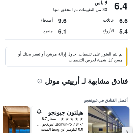
6.4
لا بأس
30 من التقييمات تم التحقق منها
9.6
6.6
عائلات
أصدقاء
6.1
5.4
الأزواج
منفرد
لم يتم العثور على تقييمات. حاول إزالة مرشح أو تغيير بحثك أو
مسح كل شيء لعرض التقييمات.
فنادق مشابهة لـ أرييتي موتل
أفضل الفنادق في غيونغجو
هيلتون جيونجو
5 نجوم
ممتاز 8.7
484-7, Bomun-ro, غيونغجو, كوريا الجنوبية
0.0 كيلومتر عن وسط المدينة