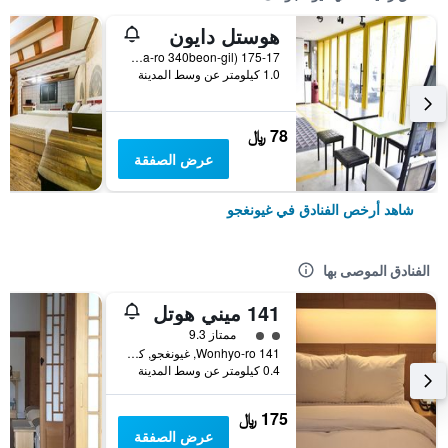
هوستل دايون
175-17 Seongdong-Dong (12, Wonhwa-ro 340beon-gil), غيونغجو, كوريا الجنوبية
1.0 كيلومتر عن وسط المدينة
78 ﷼
عرض الصفقة
شاهد أرخص الفنادق في غيونغجو
الفنادق الموصى بها
141 ميني هوتل
تقييم فئة 2
ممتاز 9.3
141 Wonhyo-ro, غيونغجو, كوريا الجنوبية
0.4 كيلومتر عن وسط المدينة
175 ﷼
عرض الصفقة