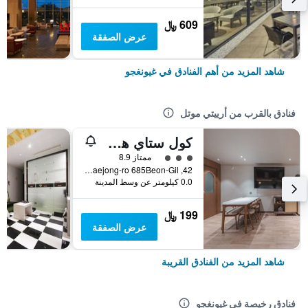
609 ﷼
عرض الصفقة
شاهد المزيد من أهم الفنادق في غيونغجو
فنادق بالقرب من أرييتي موتل
كول ستاي هوتل
تقييم فئة 3
ممتاز 8.9
42, Taejong-ro 685Beon-Gil, غيونغجو, كوريا الجنوبية
0.0 كيلومتر عن وسط المدينة
199 ﷼
عرض الصفقة
شاهد المزيد من الفنادق القريبة
فنادق رخيصة في غيونغجو