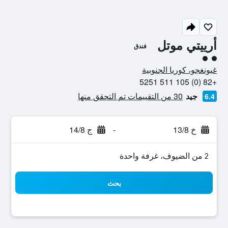
أرييتي موتل
فندق
تقييم فئة 2
غيونغجو، كوريا الجنوبية
+82 (0) 105 511 5251
جيد
30 من التقييمات تم التحقق منها
6.4
خ 13/8
-
ج 14/8
2 من الضيوف، غرفة واحدة
بحث