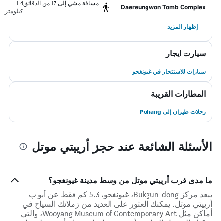
مسافة مشي إلى 17 من الدقائق
1.4
Daereungwon Tomb Complex
كيلومتر
إظهار المزيد
سيارت ايجار
سيارات للاستئجار في غيونغجو
المطارات القريبة
رحلات طيران إلى Pohang
الأسئلة الشائعة عند حجز أرييتي موتل
ما مدى قرب أرييتي موتل من وسط مدينة غيونغجو؟
يبعد مركز Bukgun-dong، غيونغجو، 5.3 كم فقط عن أبواب
أرييتي موتل. يمكنك العثور على العديد من زملائك السياح في
أماكن مثل Wooyang Museum of Contemporary Art، والتي