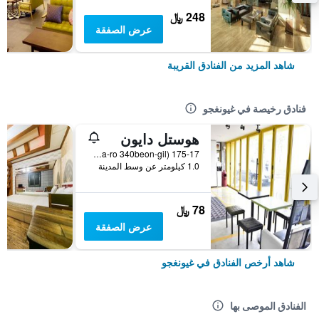
248 ﷼
عرض الصفقة
شاهد المزيد من الفنادق القريبة
فنادق رخيصة في غيونغجو
هوستل دايون
175-17 Seongdong-Dong (12, Wonhwa-ro 340beon-gil), غيونغجو, كوريا الجنوبية
1.0 كيلومتر عن وسط المدينة
78 ﷼
عرض الصفقة
شاهد أرخص الفنادق في غيونغجو
الفنادق الموصى بها