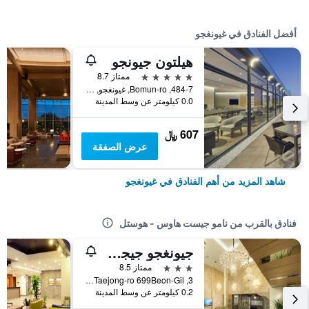
أفضل الفنادق في غيونغجو
هيلتون جيونجو
5 نجوم
ممتاز 8.7
484-7, Bomun-ro, غيونغجو, كوريا الجنوبية
0.0 كيلومتر عن وسط المدينة
607 ﷼
عرض الصفقة
شاهد المزيد من أهم الفنادق في غيونغجو
فنادق بالقرب من نامو جيست هاوس - هوستل
جيونغجو جيجي توريست هوتل
3 نجوم
ممتاز 8.5
3, Taejong-ro 699Beon-Gil, غيونغجو, كوريا الجنوبية
0.2 كيلومتر عن وسط المدينة