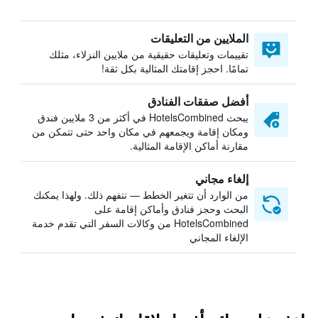
الملايين من التعليقات
تقييمات وتعليقات حقيقية من ملايين النزلاء، مثلك
تمامًا. احجز إقامتك المثالية بكل ثقة!
أفضل صفقات الفنادق
يبحث HotelsCombined في أكثر من 3 ملايين فندق
ومكان إقامة ويجمعهم في مكان واحد حتى تتمكن من
مقارنة أماكن الإقامة المثالية.
إلغاء مجاني
من الوارد أن تتغير الخطط — نتفهم ذلك. ولهذا يمكنك
البحث وحجز فنادق وأماكن إقامة على
HotelsCombined من وكالات السفر التي تقدم خدمة
الإلغاء المجاني