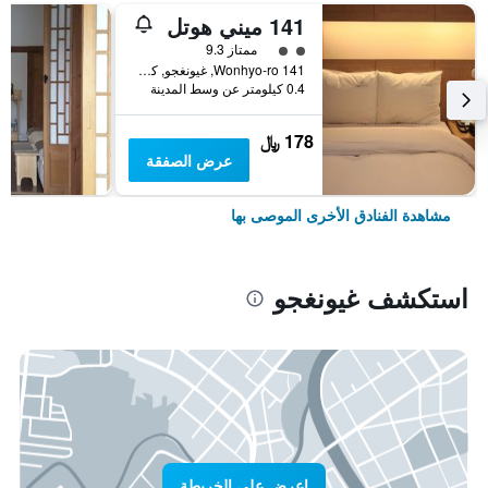
141 ميني هوتل
تقييم فئة 2
ممتاز 9.3
141 Wonhyo-ro, غيونغجو, كوريا الجنوبية
0.4 كيلومتر عن وسط المدينة
178 ﷼
عرض الصفقة
مشاهدة الفنادق الأخرى الموصى بها
استكشف غيونغجو
اعرض على الخريطة