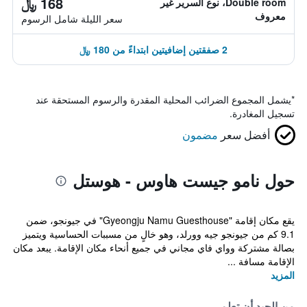
168 ﷼
Double room، نوع السرير غير
معروف
سعر الليلة شامل الرسوم
2 صفقتين إضافيتين ابتداءً من 180 ﷼
*
يشمل المجموع الضرائب المحلية المقدرة والرسوم المستحقة عند
تسجيل المغادرة.
أفضل سعر
مضمون
حول نامو جيست هاوس - هوستل
يقع مكان إقامة "Gyeongju Namu Guesthouse" في جيونجو، ضمن
9.1 كم من جيونجو جيه وورلد، وهو خالٍ من مسببات الحساسية ويتميز
بصالة مشتركة وواي فاي مجاني في جميع أنحاء مكان الإقامة. يبعد مكان
الإقامة مسافة ...
المزيد
من الجيد أن تعلم