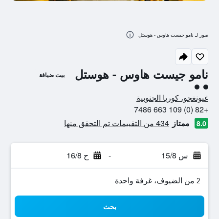
صور لـ نامو جيست هاوس - هوستل
نامو جيست هاوس - هوستل
بيت ضيافة
تقييم فئة 2
غيونغجو، كوريا الجنوبية
+82 (0) 109 663 7486
ممتاز
434 من التقييمات تم التحقق منها
8.0
س 15/8
-
ح 16/8
2 من الضيوف، غرفة واحدة
بحث