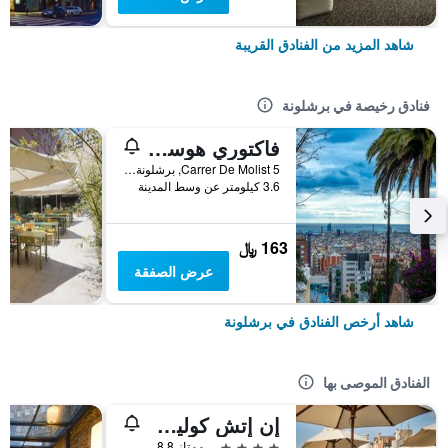
شاهد المزيد من الفنادق القريبة
فنادق رخيصة في برشلونة
فاكتوري هوستلز بارسيلونا
Carrer De Molist 5, برشلونة, أسبانيا
3.6 كيلومتر عن وسط المدينة
163 ﷼
عرض الصفقة
شاهد أرخص الفنادق في برشلونة
الفنادق الموصى بها
إن إتش كوليكشن برشلونة بوديوم
4 نجوم
ممتاز 8.8