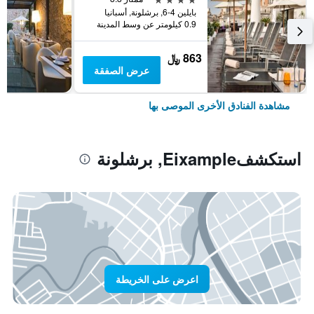
بايلين 4-6, برشلونة, أسبانيا
0.9 كيلومتر عن وسط المدينة
863 ﷼
عرض الصفقة
مشاهدة الفنادق الأخرى الموصى بها
استكشفEixample, برشلونة
اعرض على الخريطة