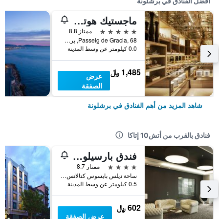
أفضل الفنادق في برشلونة
ماجستيك هوتل آند سبا برشلونة جي إل
5 نجوم
ممتاز 8.8
Passeig de Gracia, 68, برشلونة, أسبانيا
0.0 كيلومتر عن وسط المدينة
1,485 ﷼
عرض
الصفقة
شاهد المزيد من أهم الفنادق في برشلونة
فنادق بالقرب من أتش10 إتاكا
فندق بارسيلو سانتس
4 نجوم
ممتاز 8.7
ساحة ديلس بايسوس كتالانس, برشلونة, أسبانيا
0.5 كيلومتر عن وسط المدينة
602 ﷼
عرض الصفقة