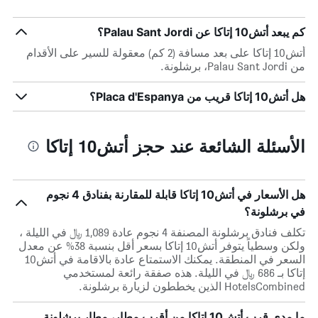
كم يبعد أتش10 إتاكا عن Palau Sant Jordi؟
أتش10 إتاكا على بعد مسافة (2 كم) معقولة للسير على الأقدام
من Palau Sant Jordi، برشلونة.
هل أتش10 إتاكا قريب من Placa d'Espanya؟
الأسئلة الشائعة عند حجز أتش10 إتاكا
هل الأسعار في أتش10 إتاكا قابلة للمقارنة بفنادق 4 نجوم
في برشلونة؟
تكلف فنادق برشلونة المصنفة 4 نجوم عادة 1,089 ﷼ في الليلة ،
ولكن وسطياً يتوفر أتش10 إتاكا بسعر أقل بنسبة 38% عن معدل
السعر في المنطقة. يمكنك الاستمتاع عادة بالاقامة في أتش10
إتاكا بـ 686 ﷼ في الليلة. هذه صفقة رائعة لمستخدمي
HotelsCombined الذين يخططون لزيارة برشلونة.
ما مدى قرب أتش10 إتاكا من أقرب مطار، مطار برشلونة