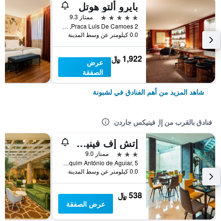
بايرو ألتو هوتل
5 نجوم
ممتاز 9.3
Praca Luis De Camoes 2, لشبونة, محافظة لشبونة, البرتغال
0.0 كيلومتر عن وسط المدينة
1,922 ﷼
عرض
الصفقة
شاهد المزيد من أهم الفنادق في لشبونة
فنادق بالقرب من إا ٕ فينيكس جاردن
إتش إف فينيكس ميوزيك
3 نجوم
ممتاز 9.0
Rua Joaquim António de Aguiar, 5, لشبونة, محافظة لشبونة, البرتغال
0.0 كيلومتر عن وسط المدينة
538 ﷼
عرض الصفقة