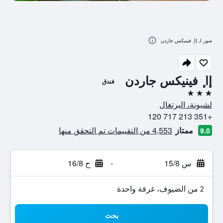
صور لـ إا ٕ فينيكس جاردن
إا ٕ فينيكس جاردن
فندق
3 نجوم
لشبونة، البرتغال
+351 213 717 120
ممتاز
4,553 من التقييمات تم التحقق منها
9.0
س 15/8
-
ح 16/8
2 من الضيوف، غرفة واحدة
بحث