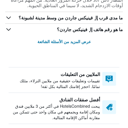
المطار 0س 07د خلال حركة المرور العادية. من المهم مراعاة
أوقات الازدحام الشديد، لا سيما في المناطق الحيوية.
ما مدى قرب إا ٕ فينيكس جاردن من وسط مدينة لشبونة؟
ما هو رقم هاتف إا ٕ فينيكس جاردن؟
عرض المزيد من الأسئلة الشائعة
الملايين من التعليقات
تقييمات وتعليقات حقيقية من ملايين النزلاء، مثلك
تمامًا. احجز إقامتك المثالية بكل ثقة!
أفضل صفقات الفنادق
يبحث HotelsCombined في أكثر من 3 ملايين فندق
ومكان إقامة ويجمعهم في مكان واحد حتى تتمكن من
مقارنة أماكن الإقامة المثالية.