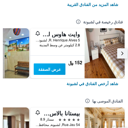
شاهد المزيد من الفنادق القريبة
فنادق رخيصة في لشبونة
وايت هاوس ليزبون هوستل
R. Henrique Alves 5, لشبونة, محافظة لشبونة, البرتغال
2.8 كيلومتر عن وسط المدينة
152 ﷼
عرض الصفقة
شاهد أرخص الفنادق في لشبونة
الفنادق الموصى بها
بيستانا بالاس ليسبوا هوتل آند ناشونال مونومنت - ذا ليدينج هوتلز أوف ذا وورلد
5 نجوم
ممتاز 8.9
Rua Jau 54, لشبونة, محافظة لشبونة, البرتغال