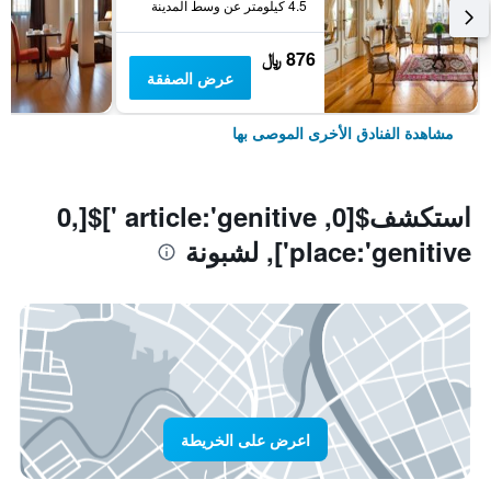
4.5 كيلومتر عن وسط المدينة
876 ﷼
عرض الصفقة
مشاهدة الفنادق الأخرى الموصى بها
استكشف$[0, article:'genitive ']$[0,
place:'genitive'], لشبونة
اعرض على الخريطة