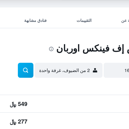
 عن
التقييمات
فنادق مشابهة
إف فينكس اوربان
2 من الضيوف، غرفة واحدة
549 ﷼
277 ﷼