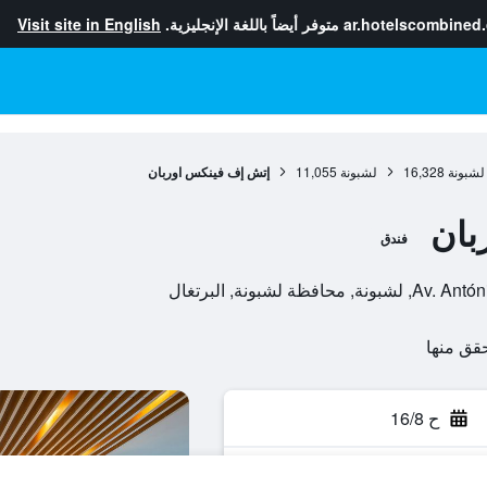
ar.hotelscombined
متوفر أيضاً باللغة الإنجليزية.
Visit site in English
لشبونة
16,328
لشبونة
11,055
إتش إف فينكس اوربان
بان
فندق
لشبونة, البرتغال
ح 16/8