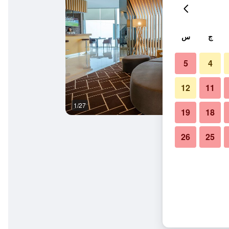
ج
س
5
4
12
11
1/27
بوفيه
19
18
26
25