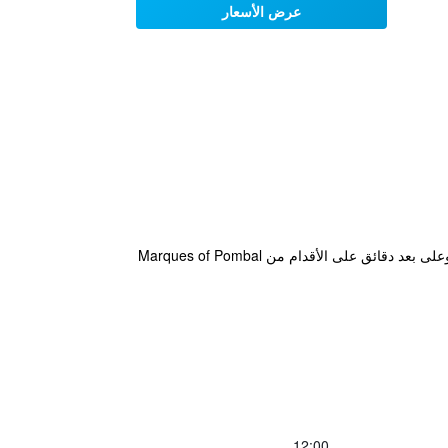
عرض الأسعار
يقع الفندق في مدينة لشبونة و يوفر إنترنت لاسلكي مجاني في الأماكن العامة. بالقرب من الأماكن السياحية في المنطقة وعلى بعد دقائق على الأقدام من Marques of Pombal
12:00