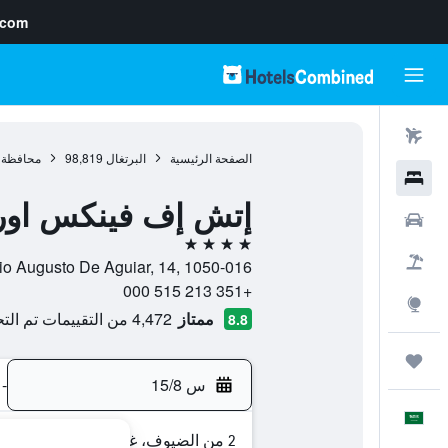
.com
رحلات طيران
الصفحة الرئيسية
البرتغال
98,819
محافظة 
فنادق
إتش إف فينكس اور
سيارات
4 نجوم
حزم العروض
Av. António Augusto De Aguiar, 14, 1050-016, لشبونة, محافظة 
+351 213 515 000
استكشاف
ممتاز
4,472 من التقييمات تم التحقق منها
8.8
رحلات
س 15/8
-
العَرَبِيَّة
2 من الضيوف، غرفة واحدة