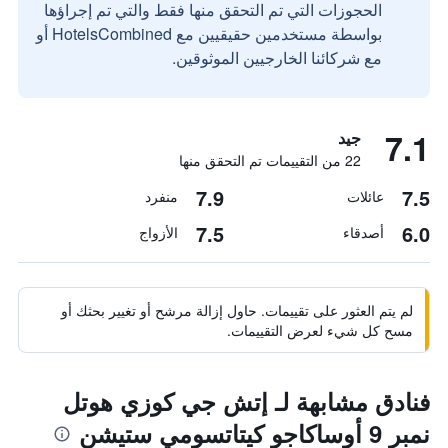
الحجوزات التي تم التحقق منها فقط والتي تم إجراؤها
بواسطة مستخدمين حقيقيين مع HotelsCombined أو
مع شركائنا الخارجيين الموثوقين.
7.1
جيد
22 من التقييمات تم التحقق منها
7.9
7.5
عائلات
منفرد
7.5
6.0
أصدقاء
الأزواج
لم يتم العثور على تقييمات. حاول إزالة مرشح أو تغيير بحثك أو
مسح كل شيء لعرض التقييمات.
فنادق مشابهة لـ إتش جي كوزي هوتل
نمبر 9 أوساكاجو كيتاتسومي ستيشن