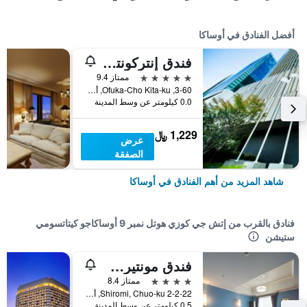
أفضل الفنادق في أوساكا
فندق إنتركونتيننتال أوساكا
5 نجوم
ممتاز 9.4
3-60, Ofuka-Cho Kita-ku, أوساكا, اليابان
0.0 كيلومتر عن وسط المدينة
1,229 ﷼
عرض
الصفقة
شاهد المزيد من أهم الفنادق في أوساكا
فنادق بالقرب من إتش جي كوزي هوتل نمبر 9 أوساكاجو كيتاتسومي
ستيشن
فندق مونتيري لا سير أوساكا
4 نجوم
ممتاز 8.4
2-2-22 Shiromi, Chuo-ku, أوساكا, اليابان
0.5 كيلومتر عن وسط المدينة