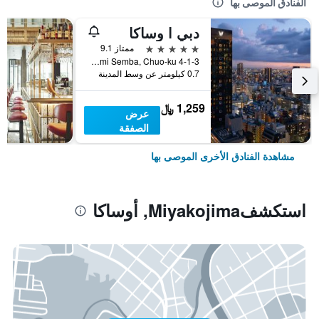
الفنادق الموصى بها
دبي ا وساكا
5 نجوم
ممتاز 9.1
4-1-3 Minami Semba, Chuo-ku, أوساكا, اليابان
0.7 كيلومتر عن وسط المدينة
1,259 ﷼
عرض
الصفقة
مشاهدة الفنادق الأخرى الموصى بها
استكشفMiyakojima, أوساكا