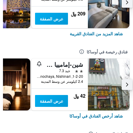
209 ﷼
عرض الصفقة
شاهد المزيد من الفنادق القريبة
فنادق رخيصة في أوساكا
شين-إمامييا هوتل
2 نجمتين
جيد 7.3
1-2-20, Haginochaya, Nishinari, أوساكا, اليابان
2.4 كيلومتر عن وسط المدينة
42 ﷼
عرض الصفقة
شاهد أرخص الفنادق في أوساكا