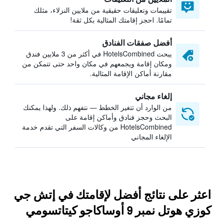
تقييمات وتعليقات حقيقية من ملايين النزلاء، مثلك
تمامًا. احجز إقامتك المثالية بكل ثقة!
أفضل صفقات الفنادق
يبحث HotelsCombined في أكثر من 3 ملايين فندق
ومكان إقامة ويجمعهم في مكان واحد حتى تتمكن من
مقارنة أماكن الإقامة المثالية.
إلغاء مجاني
من الوارد أن تتغير الخطط — نتفهم ذلك. ولهذا يمكنك
البحث وحجز فنادق وأماكن إقامة على
HotelsCombined من وكالات السفر التي تقدم خدمة
الإلغاء المجاني
اعثر على نتائج أفضل لإقامتك في إتش جي
كوزي هوتل نمبر 9 أوساكاجو كيتاتسومي