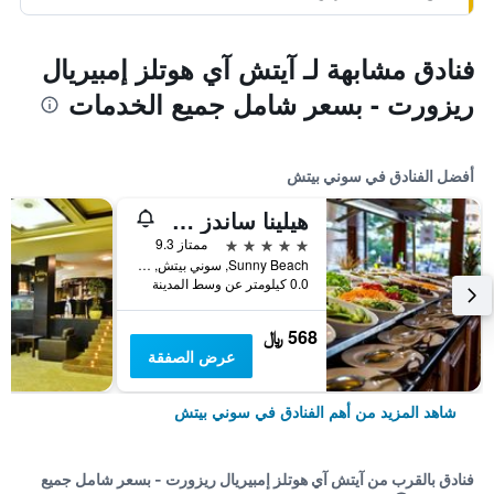
فنادق مشابهة لـ آيتش آي هوتلز إمبيريال
ريزورت - بسعر شامل جميع الخدمات
أفضل الفنادق في سوني بيتش
هيلينا ساندز هوتل
5 نجوم
ممتاز 9.3
Sunny Beach, سوني بيتش, بلغاريا
0.0 كيلومتر عن وسط المدينة
568 ﷼
عرض الصفقة
شاهد المزيد من أهم الفنادق في سوني بيتش
فنادق بالقرب من آيتش آي هوتلز إمبيريال ريزورت - بسعر شامل جميع