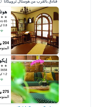
فنادق بالقرب من هوستال تروبيكانا
هوتل
3 نجوم
0.8 كيلومتر عن وسط المدينة
204 ﷼
المتوس
إيكو
3 نجوم
ón No. 3658
1.2 كيلومتر عن وسط المدينة
275 ﷼
المتوس