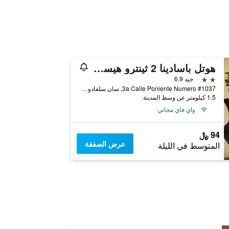
هوتل باسادينا 2 ثينترو هيستوريكو
2 نجمتين
جيد 6.9
3a Calle Poniente Numero #1037, سان سلفادور, السلفادور
1.5 كيلومتر عن وسط المدينة
واي فاي مجاني
94 ﷼
عرض الصفقة
المتوسط في الليلة