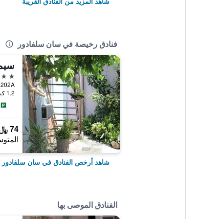
شاهد المزيد من الفنادق القريبة
فنادق رخيصة في سان سلفادور
سيم
2 نجمتين
lvador 202A
1.2 كيلومتر عن وسط المدينة
74 ﷼
المتوس
شاهد أرخص الفنادق في سان سلفادور
الفنادق الموصى بها