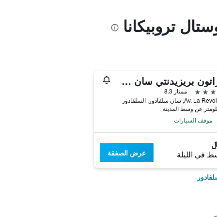
ستال تروبيكانا
شيراتون بريزيدنتي سان سلفادور هوتل
ممتاز 8.3
Av. , سان سلفادور, السلفادور
موقف السيارات
عرض الصفقة
ط في الليلة
لفادور