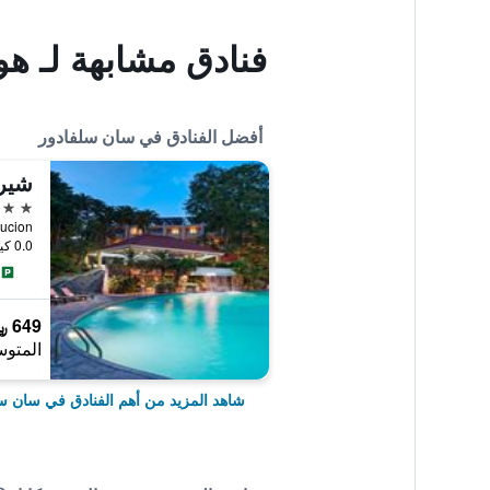
فنادق مشابهة لـ هو
أفضل الفنادق في سان سلفادور
5 نجوم
La Revolucion
0.0 كيلومتر عن وسط المدينة
649 ﷼
المتوس
شاهد المزيد من أهم الفنادق في سان س