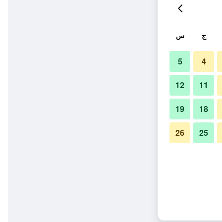
ج
س
5
4
12
11
19
18
26
25