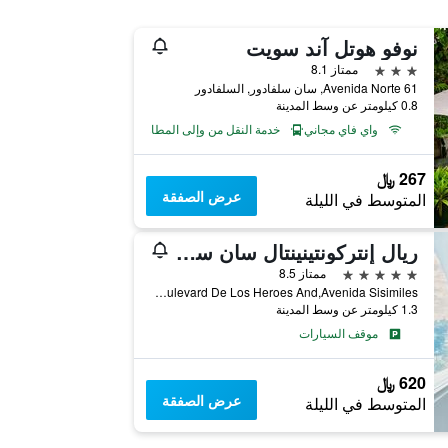
نوفو هوتل آند سويت
3 نجوم
ممتاز 8.1
61 Avenida Norte, سان سلفادور, السلفادور
0.8 كيلومتر عن وسط المدينة
واي فاي مجاني
خدمة النقل من وإلى المطار
267 ﷼
عرض الصفقة
المتوسط في الليلة
ريال إنتركونتينينتال سان سالفادور آت ميتروسينترو مول باي آيتش جي
5 نجوم
ممتاز 8.5
Boulevard De Los Heroes And,Avenida Sisimiles, سان سلفادور, السلفادور
1.3 كيلومتر عن وسط المدينة
موقف السيارات
620 ﷼
عرض الصفقة
المتوسط في الليلة