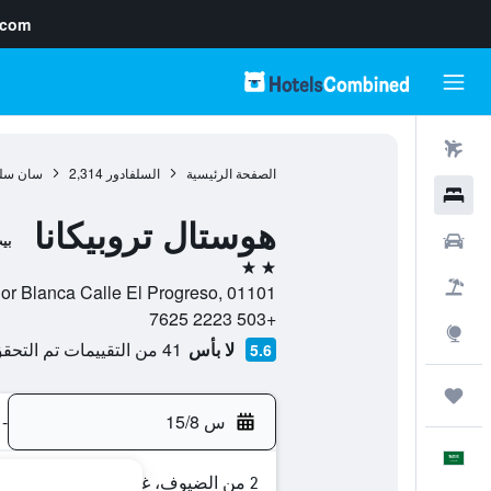
.com
رحلات طيران
الصفحة الرئيسية
السلفادور
2,314
سان سلف
فنادق
هوستال تروبيكانا
سيارات
بي
2 نجمتين
حزم العروض
Colonias Flor Blanca Calle El Progreso, 01101, سان سلفادور, dor
+503 2223 7625
استكشاف
لا بأس
41 من التقييمات تم التحقق منها
5.6
رحلات
س 15/8
-
العَرَبِيَّة
2 من الضيوف، غرفة واحدة