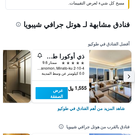
مسح كل شيء لعرض التقييمات.
فنادق مشابهة لـ هوتل جرافي شيبويا
أفضل الفنادق في طوكيو
ذي أوكورا طوكيو
5 نجوم
ممتاز 9.6
2-10-4 Toranomon, Minato-ku, طوكيو, اليابان
0.0 كيلومتر عن وسط المدينة
1,555 ﷼
عرض
الصفقة
شاهد المزيد من أهم الفنادق في طوكيو
فنادق بالقرب من هوتل جرافي شيبويا