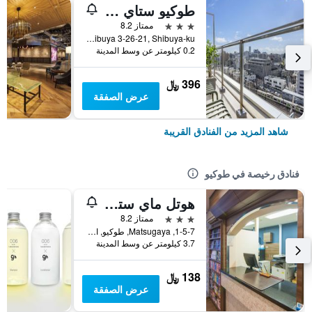
طوكيو ستاي شيبويا شن-مناميجوشي
3 نجوم
ممتاز 8.2
Shibuya 3-26-21, Shibuya-ku, طوكيو, اليابان
0.2 كيلومتر عن وسط المدينة
396 ﷼
عرض الصفقة
شاهد المزيد من الفنادق القريبة
فنادق رخيصة في طوكيو
هوتل ماي ستايز أوينو إناريتشو
3 نجوم
ممتاز 8.2
1-5-7, Matsugaya, طوكيو, اليابان
3.7 كيلومتر عن وسط المدينة
138 ﷼
عرض الصفقة