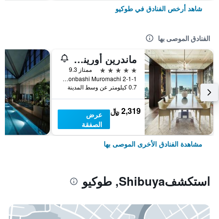
شاهد أرخص الفنادق في طوكيو
الفنادق الموصى بها
ماندرين أورينتال، طوكيو
5 نجوم
ممتاز 9.3
2-1-1 Nihonbashi Muromachi, طوكيو, اليابان
0.7 كيلومتر عن وسط المدينة
2,319 ﷼
عرض
الصفقة
مشاهدة الفنادق الأخرى الموصى بها
استكشفShibuya, طوكيو