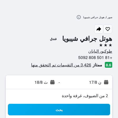
صور لـ هوتل جرافي شيبويا
هوتل جرافي شيبويا
فندق
3 نجوم
طوكيو، اليابان
+81 501 808 5092
ممتاز
3,426 من التقييمات تم التحقق منها
8.6
ن 17/8
-
ث 18/8
2 من الضيوف، غرفة واحدة
بحث