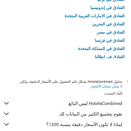
الفنادق في إندونيسيا
الفنادق في الامارات العربية المتحدة
الفنادق في البحرين
الفنادق في مصر
الفنادق في فرنسا
الفنادق في المملكة المتحدة
الفنادق في إيطاليا
الفنادق في تايلاند
*
يحاول HotelsCombined بشكل دائم الحصول على الأسعار الدقيقة، ولكن
لا يمكن ضمان الأسعار
.
إليك السبب:
HotelsCombined ليس البائع
نقوم بتجميع الكثير من البيانات لك
لماذا لا تكون الأسعار دقيقة بنسبة 100٪؟