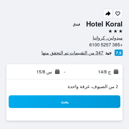
Hotel Koral
فندق
3 نجوم
ميدولين، كرواتيا
+385 5257 6100
جيد
347 من التقييمات تم التحقق منها
7.5
ج 14/8
-
س 15/8
2 من الضيوف، غرفة واحدة
بحث