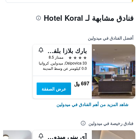
فنادق مشابهة لـ Hotel Koral
أفضل الفنادق في ميدولين
بارك بلازا بلفيدير ميدولين
4 نجوم
ممتاز 8.5
Osipovica 33, ميدولين, كرواتيا
0.0 كيلومتر عن وسط المدينة
697 ﷼
عرض الصفقة
شاهد المزيد من أهم الفنادق في ميدولين
فنادق رخيصة في ميدولين
آي بيني ميدولين ريزورت